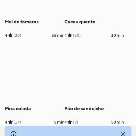
Mel de tâmaras
Cacau quente
4
(20)
35 min
4
(50)
10 min
Pina colada
Pão de sanduíche
4
(14)
5 min
4
(8)
50 min