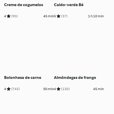
Creme de cogumelos
Caldo-verde Bé
4
(90)
45 min
5
(37)
1 h 10 min
Bolonhesa de carne
Almôndegas de frango
4
(743)
50 min
4
(130)
45 min