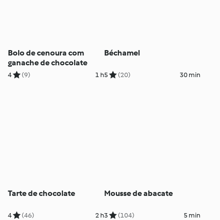
Bolo de cenoura com
Béchamel
ganache de chocolate
4
(9)
1 h
5
(20)
30 min
Tarte de chocolate
Mousse de abacate
4
(46)
2 h
3
(104)
5 min