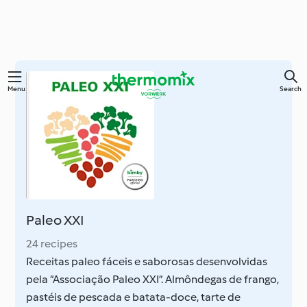
Skip
Menu
Search
to
main
content
Paleo XXI
24 recipes
Receitas paleo fáceis e saborosas desenvolvidas
pela “Associação Paleo XXI”. Almôndegas de frango,
pastéis de pescada e batata-doce, tarte de