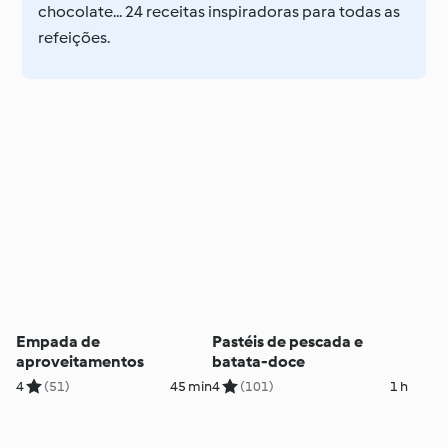
chocolate... 24 receitas inspiradoras para todas as
refeições.
Empada de
Pastéis de pescada e
aproveitamentos
batata-doce
4
(51)
45 min
4
(101)
1 h