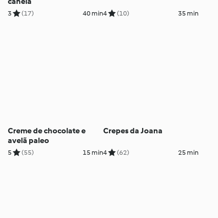
canela
3
(17)
40 min
4
(10)
35 min
Creme de chocolate e
Crepes da Joana
avelã paleo
5
(55)
15 min
4
(62)
25 min