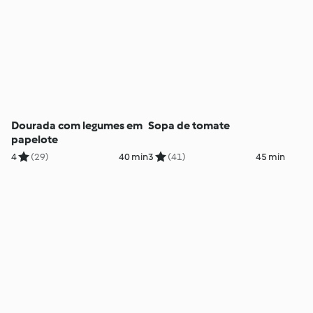
Dourada com legumes em
Sopa de tomate
papelote
4
(29)
40 min
3
(41)
45 min