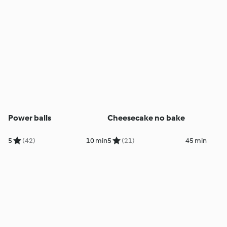
Power balls
Cheesecake no bake
5
(42)
10 min
5
(21)
45 min