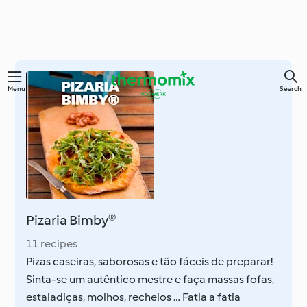
Skip
Menu
Search
to
main
content
Pizaria Bimby®
11 recipes
Pizas caseiras, saborosas e tão fáceis de preparar!
Sinta-se um autêntico mestre e faça massas fofas,
estaladiças, molhos, recheios … Fatia a fatia