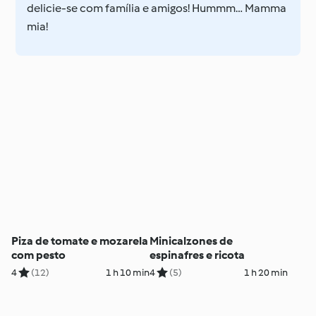
delicie-se com família e amigos! Hummm… Mamma
mia!
Piza de tomate e mozarela
Minicalzones de
com pesto
espinafres e ricota
4
(12)
1 h 10 min
4
(5)
1 h 20 min