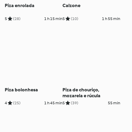
Piza enrolada
Calzone
5
(28)
1 h 15 min
5
(10)
1 h 55 min
Piza bolonhesa
Piza de chouriço,
mozarela e rúcula
4
(25)
1 h 45 min
5
(39)
55 min