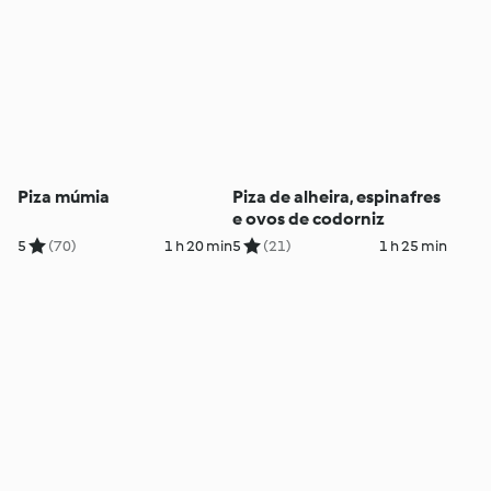
Piza múmia
Piza de alheira, espinafres
e ovos de codorniz
5
(70)
1 h 20 min
5
(21)
1 h 25 min