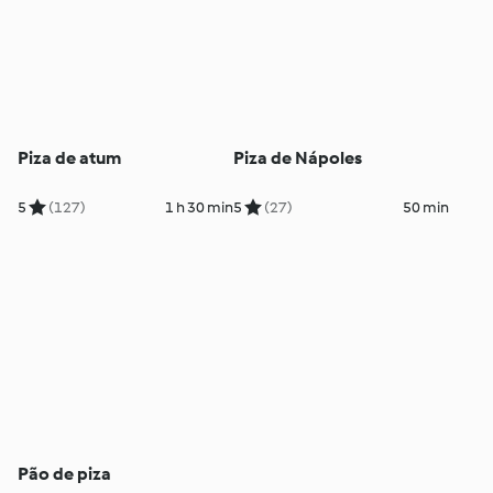
Piza de atum
Piza de Nápoles
5
(127)
1 h 30 min
5
(27)
50 min
Pão de piza