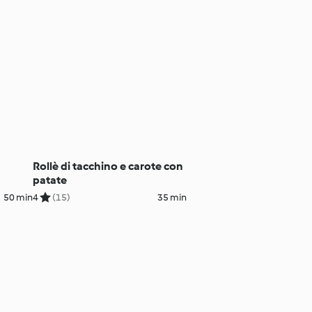
Rollè di tacchino e carote con
patate
50 min
4
(15)
35 min