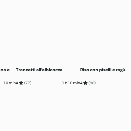
ena e
Trancetti all'albicocca
Riso con piselli e ragù
10 min
4
(77)
1 h 10 min
4
(88)