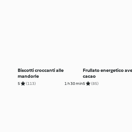
Biscotti croccanti alle
Frullato energetico av
mandorle
cacao
5
(113)
1 h 30 min
5
(85)