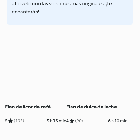
atrévete con las versiones más originales. ¡Te
encantarán!.
Flan de licor de café
Flan de dulce de leche
5
(195)
5 h 15 min
4
(90)
6 h 10 min