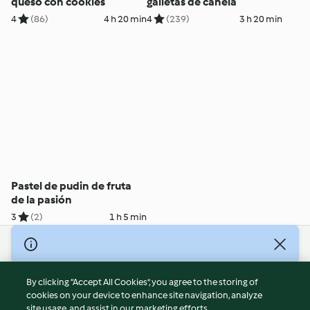
queso con cookies
galletas de canela
4
(86)
4 h 20 min
4
(239)
3 h 20 min
Pastel de pudin de fruta
de la pasión
3
(2)
1 h 5 min
© Copyright 2026
Terms of Service
By clicking “Accept All Cookies”, you agree to the storing of
Privacy Policy
cookies on your device to enhance site navigation, analyze
site usage, and assist in our marketing efforts.