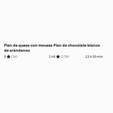
Flan de queso con mousse
Flan de chocolate blanco
de arándanos
3
(26)
1 h
5
(178)
12 h 20 min