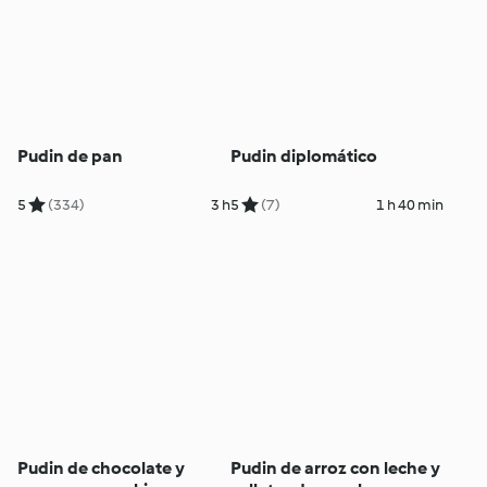
Pudin de pan
Pudin diplomático
5
(334)
3 h
5
(7)
1 h 40 min
Pudin de chocolate y
Pudin de arroz con leche y