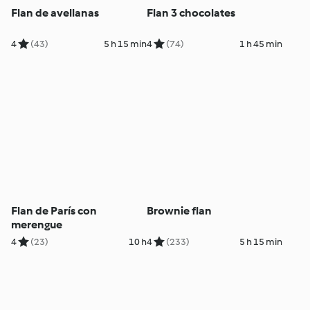
Flan de avellanas
Flan 3 chocolates
4
(43)
5 h 15 min
4
(74)
1 h 45 min
Flan de París con
Brownie flan
merengue
4
(23)
10 h
4
(233)
5 h 15 min