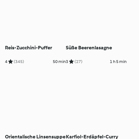
Reis-Zucchini-Puffer
Süße Beerenlasagne
4
(345)
50 min
3
(27)
1 h 5 min
Orientalische Linsensuppe
Karfiol-Erdäpfel-Curry