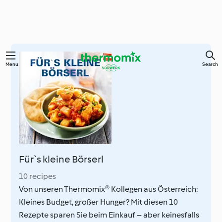
Skip
Menu
Search
to
main
content
Für`s kleine Börserl
10 recipes
Von unseren Thermomix® Kollegen aus Österreich:
Kleines Budget, großer Hunger? Mit diesen 10
Rezepte sparen Sie beim Einkauf – aber keinesfalls