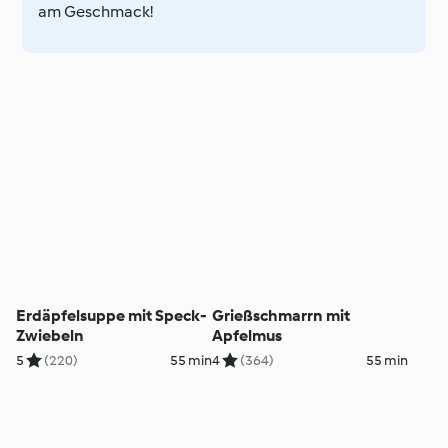
am Geschmack!
Erdäpfelsuppe mit Speck-
Grießschmarrn mit
Zwiebeln
Apfelmus
5
(220)
55 min
4
(364)
55 min