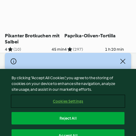
Pikanter Brotkuchen mit
Paprika-Oliven-Tortilla
Salbei
4
(10)
45 min
4
(297)
1 h 20 min
© Copyright 2026
Terms of Service
By clicking “Accept All Cookies”, you agree to the storing of
Privacy Policy
cookies on your device to enhance site navigation, analyze
site usage, and assist in our marketing efforts.
Disclaimer
Imprint
Cookies Settings
Cookies
Report Content
Reject All
Withdraw Contract
English
Accept All