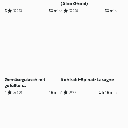
(Aloo Ghobi)
5
(525)
30 min
4
(328)
50 min
Gemüsegulasch mit
Kohlrabi-Spinat-Lasagne
gefüllten
Couscousbällchen
4
(640)
45 min
4
(97)
1 h 45 min