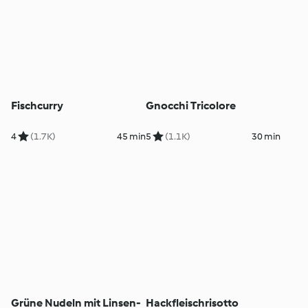
Fischcurry
Gnocchi Tricolore
4
(1.7K)
45 min
5
(1.1K)
30 min
Grüne Nudeln mit Linsen-
Hackfleischrisotto