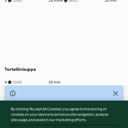
3
(183)
25 min
4
(451)
20 min
Tortellinisuppe
4
(260)
25 min
© Copyright 2026
Terms of Service
By clicking “Accept All Cookies”, you agree to the storing of
Privacy Policy
cookies on your device to enhance site navigation, analyze
site usage, and assist in our marketing efforts.
Disclaimer