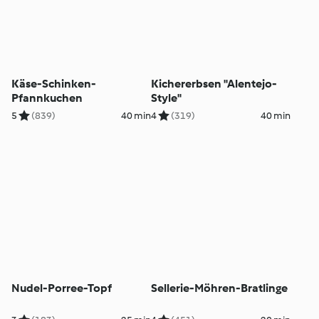
Käse-Schinken-
Kichererbsen "Alentejo-
Pfannkuchen
Style"
5
(839)
40 min
4
(319)
40 min
Nudel-Porree-Topf
Sellerie-Möhren-Bratlinge