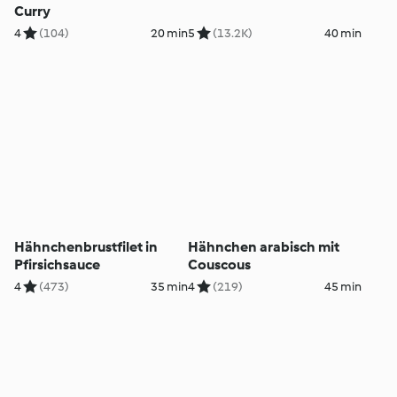
Curry
4
(104)
20 min
5
(13.2K)
40 min
Hähnchenbrustfilet in
Hähnchen arabisch mit
Pfirsichsauce
Couscous
4
(473)
35 min
4
(219)
45 min