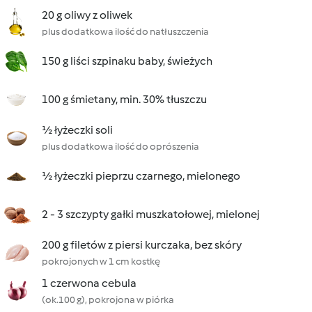
20 g oliwy z oliwek
plus dodatkowa ilość do natłuszczenia
150 g liści szpinaku baby, świeżych
100 g śmietany, min. 30% tłuszczu
½ łyżeczki soli
plus dodatkowa ilość do oprószenia
½ łyżeczki pieprzu czarnego, mielonego
2 - 3 szczypty gałki muszkatołowej, mielonej
200 g filetów z piersi kurczaka, bez skóry
pokrojonych w 1 cm kostkę
1 czerwona cebula
(ok.100 g), pokrojona w piórka