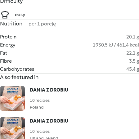
Difficulty
easy
Nutrition
per 1 porcję
Protein
20.1 g
Energy
1930.5 kJ / 461.4 kcal
Fat
22.1 g
Fibre
3.5 g
Carbohydrates
45.4 g
Also featured in
DANIA Z DROBIU
10 recipes
Poland
DANIA Z DROBIU
10 recipes
UK and Ireland