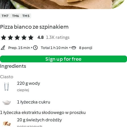
TM7
TM6
TM5
Pizza bianco ze szpinakiem
4.8
1.3K ratings
Prep. 15 min
Total 1 h 10 min
8 porcji
Sign up for free
Ingredients
Ciasto
220 g wody
ciepłej
1 łyżeczka cukru
1 łyżeczka ekstraktu słodowego w proszku
20 g świeżych drożdży
pokruszonych