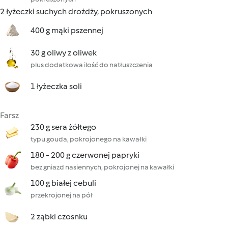
2 łyżeczki suchych drożdży, pokruszonych
400 g mąki pszennej
30 g oliwy z oliwek
plus dodatkowa ilość do natłuszczenia
1 łyżeczka soli
Farsz
230 g sera żółtego
typu gouda, pokrojonego na kawałki
180 - 200 g czerwonej papryki
bez gniazd nasiennych, pokrojonej na kawałki
100 g białej cebuli
przekrojonej na pół
2 ząbki czosnku