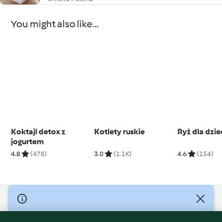
You might also like...
Koktajl detox z
Kotlety ruskie
Ryż dla dzie
jogurtem
4.8
(478)
3.0
(1.1K)
4.6
(154)
© Copyright 2026