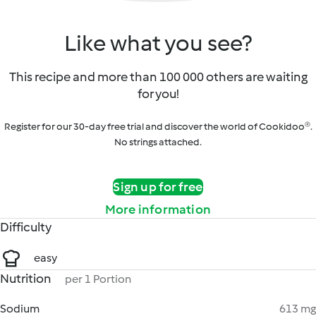
Like what you see?
This recipe and more than 100 000 others are waiting
for you!
Register for our 30-day free trial and discover the world of Cookidoo®.
No strings attached.
Sign up for free
More information
Difficulty
easy
Nutrition
per 1 Portion
Sodium
613 mg