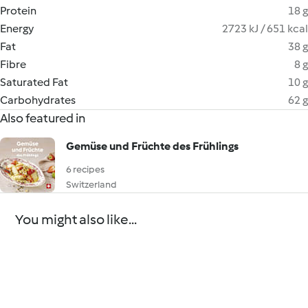
Protein
18 g
Energy
2723 kJ / 651 kcal
Fat
38 g
Fibre
8 g
Saturated Fat
10 g
Carbohydrates
62 g
Also featured in
Gemüse und Früchte des Frühlings
6 recipes
Switzerland
You might also like...