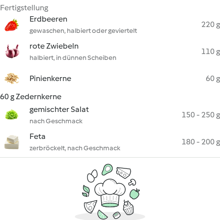
Fertigstellung
Erdbeeren
220 g
gewaschen, halbiert oder geviertelt
rote Zwiebeln
110 g
halbiert, in dünnen Scheiben
Pinienkerne
60 g
60 g Zedernkerne
gemischter Salat
150 - 250 g
nach Geschmack
Feta
180 - 200 g
zerbröckelt, nach Geschmack