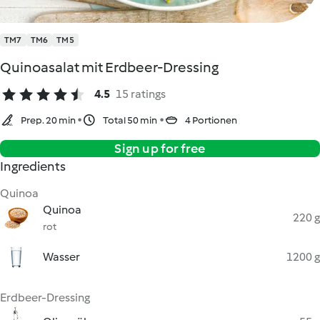
TM7
TM6
TM5
Quinoasalat mit Erdbeer-Dressing
4.5
15 ratings
Prep. 20 min
Total 50 min
4 Portionen
Sign up for free
Ingredients
Quinoa
Quinoa
220 g
rot
Wasser
1200 g
Erdbeer-Dressing