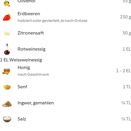
Olivenöl
55 g
Erdbeeren
230 g
halbiert oder geviertelt, je nach Grösse
Zitronensaft
50 g
Rotweinessig
1 EL
1 EL Weissweinessig
Honig
1 - 2 EL
nach Geschmack
Senf
1 TL
Ingwer, gemahlen
¼ TL
Salz
¼ TL