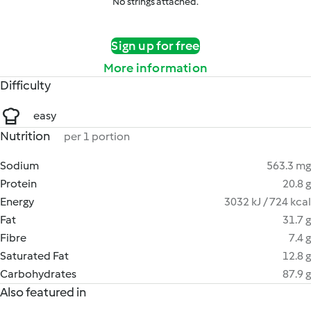
No strings attached.
Sign up for free
More information
Difficulty
easy
Nutrition
per 1 portion
Sodium
563.3 mg
Protein
20.8 g
Energy
3032 kJ / 724 kcal
Fat
31.7 g
Fibre
7.4 g
Saturated Fat
12.8 g
Carbohydrates
87.9 g
Also featured in