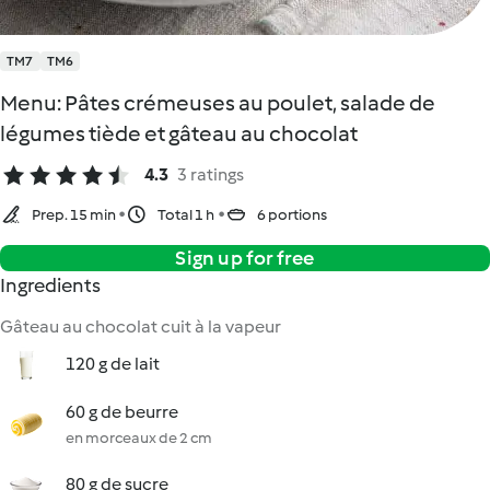
TM7
TM6
Menu: Pâtes crémeuses au poulet, salade de
légumes tiède et gâteau au chocolat
4.3
3 ratings
Prep. 15 min
Total 1 h
6 portions
Sign up for free
Ingredients
Gâteau au chocolat cuit à la vapeur
120 g de lait
60 g de beurre
en morceaux de 2 cm
80 g de sucre