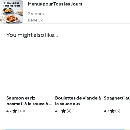
Menus pour Tous les Jours
7 recipes
Benelux
You might also like...
Saumon et riz
Boulettes de viande à
Spaghetti a
basmati à la sauce à la
la sauce aux
crème et à l'aneth
champignons et au
4.7
(18)
4.5
(4)
4.3
(3)
vin blanc