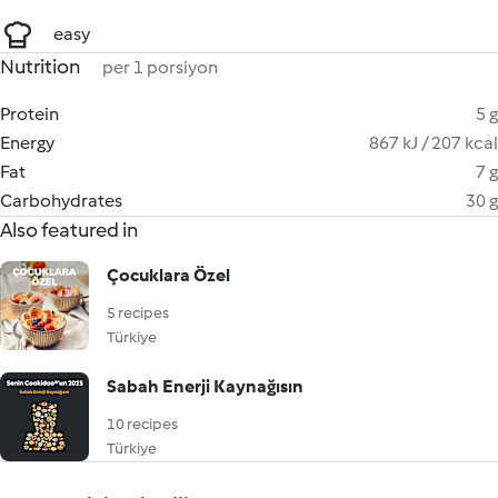
easy
Nutrition
per 1 porsiyon
Protein
5 g
Energy
867 kJ / 207 kcal
Fat
7 g
Carbohydrates
30 g
Also featured in
Çocuklara Özel
5 recipes
Türkiye
Sabah Enerji Kaynağısın
10 recipes
Türkiye