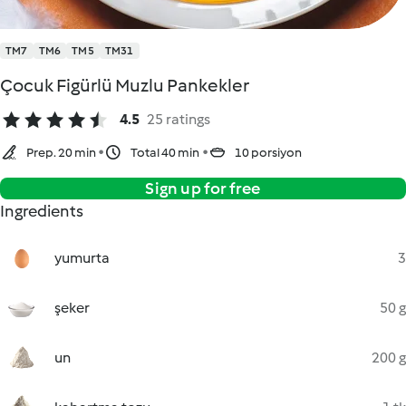
TM7
TM6
TM5
TM31
Çocuk Figürlü Muzlu Pankekler
4.5
25 ratings
Prep. 20 min
Total 40 min
10 porsiyon
Sign up for free
Ingredients
yumurta
3
şeker
50 g
un
200 g