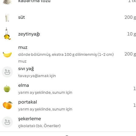
kabartma tozu
1 tk
süt
200 g
zeytinyağı
10 g
muz
200 g
dörde bölünmüş, ekstra 100 g dilimlenmiş (1-2 cm)
muz
sıvı yağ
tavayı yağlamak için
elma
1
yarım ay şeklinde, sunum için
portakal
1
yarım ay şeklinde, sunum için
şekerleme
çikolatalı (bk. Öneriler)