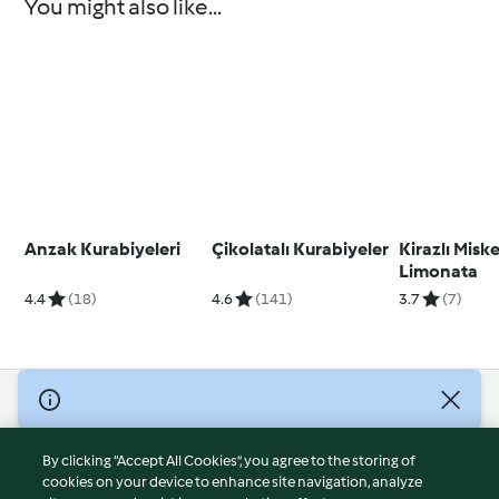
You might also like...
Anzak Kurabiyeleri
Çikolatalı Kurabiyeler
Kirazlı Misk
Limonata
4.4
(18)
4.6
(141)
3.7
(7)
© Copyright 2026
Terms of Service
By clicking “Accept All Cookies”, you agree to the storing of
Privacy Policy
cookies on your device to enhance site navigation, analyze