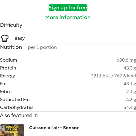
Sign up for free
More information
Difficulty
easy
Nutrition
per 1 portion
Sodium
680.6 mg
Protein
48.3 g
Energy
3211.6 kJ / 767.6 kcal
Fat
48.1 g
Fibre
2.1 g
Saturated Fat
14.3 g
Carbohydrates
34.4 g
Also featured in
Cuisson à l'air - Sensor