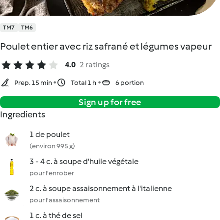
TM7
TM6
Poulet entier avec riz safrané et légumes vapeur
4.0
2 ratings
Prep. 15 min
Total 1 h
6 portion
Sign up for free
Ingredients
1 de poulet
(environ 995 g)
3 - 4 c. à soupe d'huile végétale
pour l'enrober
2 c. à soupe assaisonnement à l'italienne
pour l'assaisonnement
1 c. à thé de sel