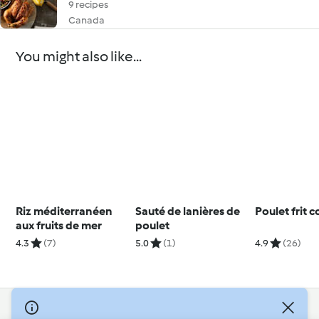
9 recipes
Canada
You might also like...
Riz méditerranéen
Sauté de lanières de
Poulet frit 
aux fruits de mer
poulet
4.3
(7)
5.0
(1)
4.9
(26)
© Copyright 2026