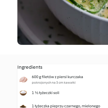
Ingredients
600 g filetów z piersi kurczaka
pokrojonych na 3 cm kawałki
1 ½ łyżeczki soli
1 łyżeczka pieprzu czarnego, mielonego