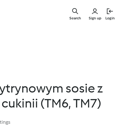
Skip
to
Search
Sign up
Login
main
content
cytrynowym sosie z
z cukinii (TM6, TM7)
tings