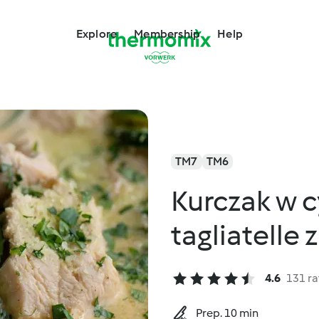
Explore
Membership
Help
TM7
TM6
Kurczak w 
tagliatelle 
4.6
131 ra
Prep. 10 min