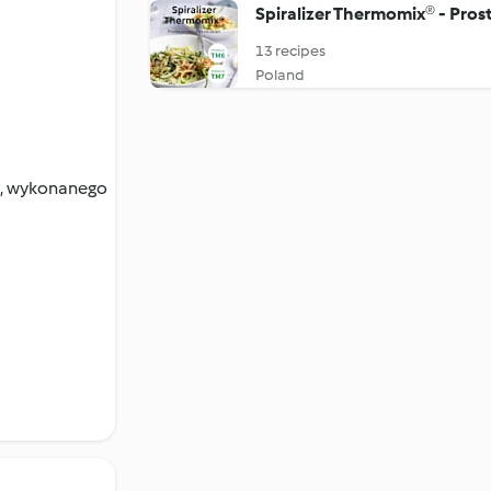
Spiralizer Thermomix® - Pros
13 recipes
Poland
o, wykonanego