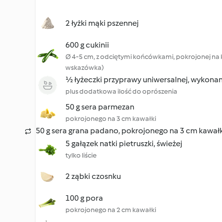
2 łyżki mąki pszennej
600 g cukinii
Ø 4-5 cm, z odciętymi końcówkami, pokrojonej na 
wskazówka)
½ łyżeczki przyprawy uniwersalnej, wykona
plus dodatkowa ilość do oprószenia
50 g sera parmezan
pokrojonego na 3 cm kawałki
50 g sera grana padano, pokrojonego na 3 cm kawałk
5 gałązek natki pietruszki, świeżej
tylko liście
2 ząbki czosnku
100 g pora
pokrojonego na 2 cm kawałki