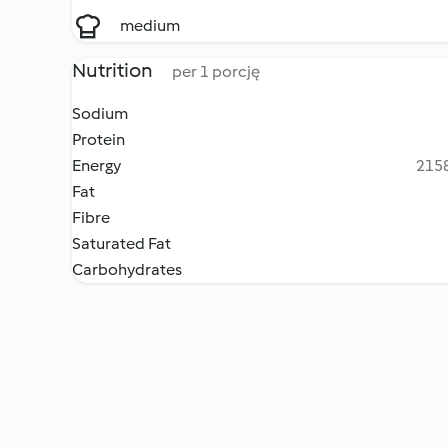
medium
Nutrition
per 1 porcję
Sodium
Protein
Energy
2158
Fat
Fibre
Saturated Fat
Carbohydrates