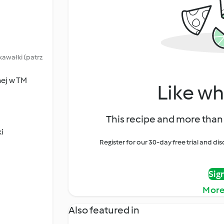
kawałki (patrz
nej w TM
Like wh
This recipe and more than 
i
Register for our 30-day free trial and d
Sig
More
Also featured in