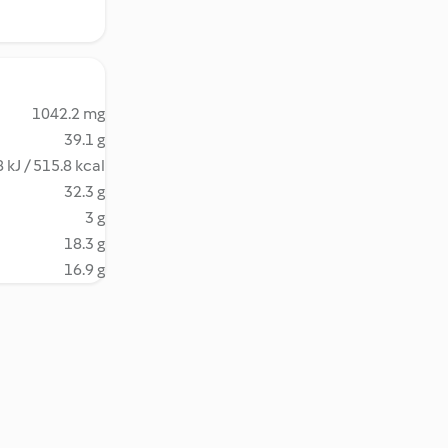
1042.2 mg
39.1 g
 kJ / 515.8 kcal
32.3 g
3 g
18.3 g
16.9 g