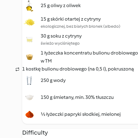
25 g oliwy z oliwek
15 g skórki otartej z cytryny
ekologicznej, bez białych błonek (albedo)
30 g soku z cytryny
świeżo wyciśniętego
1 łyżeczka koncentratu bulionu drobioweg
w TM
1 kostkę bulionu drobiowego (na 0,5 l), pokruszoną
250 g wody
150 g śmietany, min. 30% tłuszczu
½ łyżeczki papryki słodkiej, mielonej
Difficulty