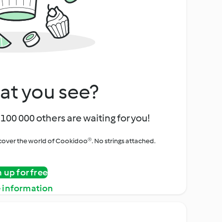
at you see?
100 000 others are waiting for you!
iscover the world of Cookidoo®. No strings attached.
n up for free
 information