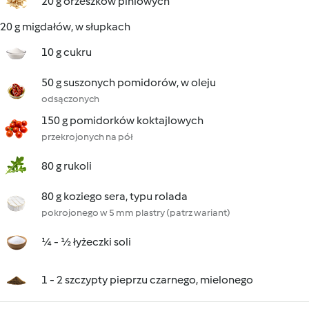
20 g orzeszków piniowych
20 g migdałów, w słupkach
10 g cukru
50 g suszonych pomidorów, w oleju
odsączonych
150 g pomidorków koktajlowych
przekrojonych na pół
80 g rukoli
80 g koziego sera, typu rolada
pokrojonego w 5 mm plastry (patrz wariant)
¼ - ½ łyżeczki soli
1 - 2 szczypty pieprzu czarnego, mielonego