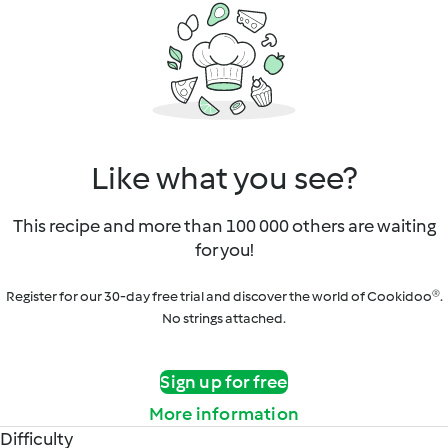
Like what you see?
This recipe and more than 100 000 others are waiting
for you!
Register for our 30-day free trial and discover the world of Cookidoo®.
No strings attached.
Sign up for free
More information
Difficulty