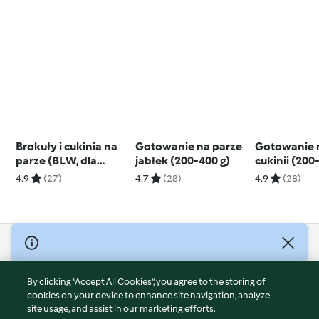
Brokuły i cukinia na
Gotowanie na parze
Gotowanie 
parze (BLW, dla
jabłek (200-400 g)
cukinii (200
dzieci)
4.9
(27)
4.7
(28)
4.9
(28)
© Copyright 2026
Terms of Service
By clicking “Accept All Cookies”, you agree to the storing of
Privacy Policy
cookies on your device to enhance site navigation, analyze
site usage, and assist in our marketing efforts.
Disclaimer