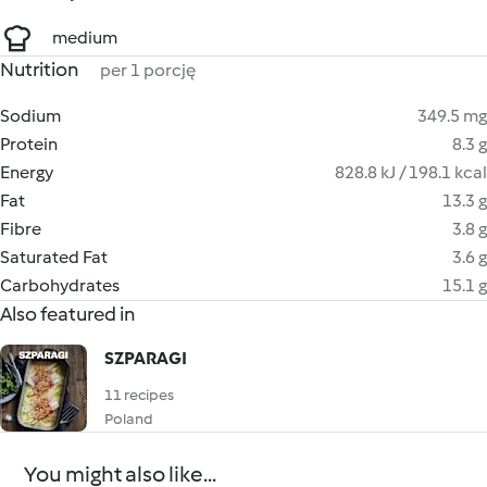
medium
Nutrition
per 1 porcję
Sodium
349.5 mg
Protein
8.3 g
Energy
828.8 kJ / 198.1 kcal
Fat
13.3 g
Fibre
3.8 g
Saturated Fat
3.6 g
Carbohydrates
15.1 g
Also featured in
SZPARAGI
11 recipes
Poland
You might also like...