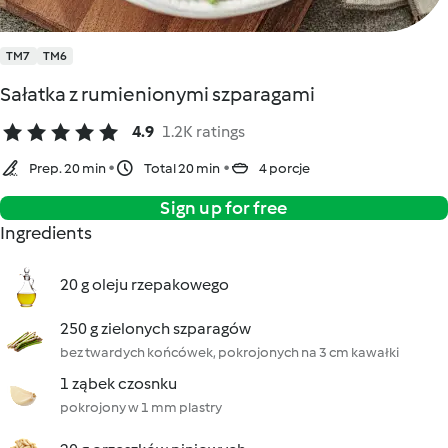
TM7
TM6
Sałatka z rumienionymi szparagami
4.9
1.2K ratings
Prep. 20 min
Total 20 min
4 porcje
Sign up for free
Ingredients
20 g oleju rzepakowego
250 g zielonych szparagów
bez twardych końcówek, pokrojonych na 3 cm kawałki
1 ząbek czosnku
pokrojony w 1 mm plastry