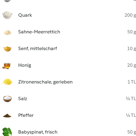
Quark
200 g
Sahne-Meerrettich
50 g
Senf, mittelscharf
10 g
Honig
20 g
Zitronenschale, gerieben
1 TL
Salz
¾ TL
Pfeffer
¼ TL
Babyspinat, frisch
50 g