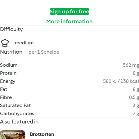
Sign up for free
More information
Difficulty
medium
Nutrition
per 1 Scheibe
Sodium
562 mg
Protein
8 g
Energy
580 kJ / 138 kcal
Fat
8 g
Fibre
0.5 g
Saturated Fat
3 g
Carbohydrates
7 g
Also featured in
Brottorten