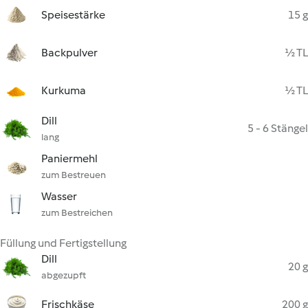
Speisestärke
15 g
Backpulver
½ TL
Kurkuma
½ TL
Dill
5 - 6 Stängel
lang
Paniermehl
zum Bestreuen
Wasser
zum Bestreichen
Füllung und Fertigstellung
Dill
20 g
abgezupft
Frischkäse
200 g