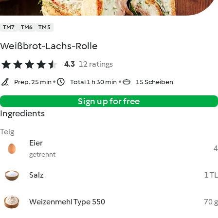
TM7
TM6
TM5
Weißbrot-Lachs-Rolle
4.3
12 ratings
Prep. 25 min
Total 1 h 30 min
15 Scheiben
Sign up for free
Ingredients
Teig
Eier
4
getrennt
Salz
1 TL
Weizenmehl Type 550
70 g