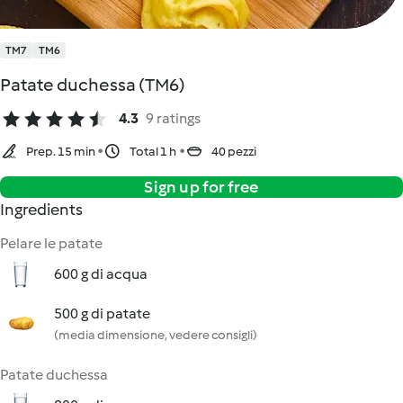
TM7
TM6
Patate duchessa (TM6)
4.3
9 ratings
Prep. 15 min
Total 1 h
40 pezzi
Sign up for free
Ingredients
Pelare le patate
600 g di acqua
500 g di patate
(media dimensione, vedere consigli)
Patate duchessa