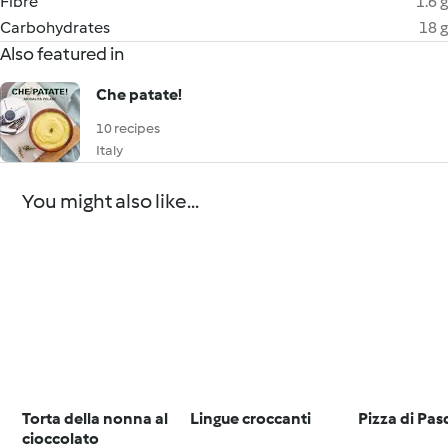
Fibre
1.6 g
Carbohydrates
18 g
Also featured in
Che patate!
10 recipes
Italy
You might also like...
Torta della nonna al
Lingue croccanti
Pizza di Pa
cioccolato