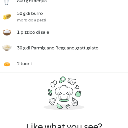
800 g di acqua
50 g di burro
morbido a pezzi
1 pizzico di sale
30 g di Parmigiano Reggiano grattugiato
2 tuorli
Like what you see?