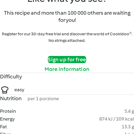
This recipe and more than 100 000 others are waiting
for you!
Register for our 30-day free trial and discover the world of Cookidoo®.
No strings attached.
Sign up for free
More information
Difficulty
easy
Nutrition
per 1 porzione
Protein
5.4 g
Energy
874 kJ / 209 kcal
Fat
13.3 g