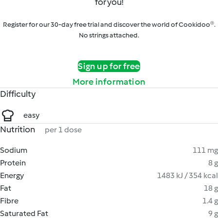
for you!
Register for our 30-day free trial and discover the world of Cookidoo®.
No strings attached.
Sign up for free
More information
Difficulty
easy
Nutrition
per 1 dose
Sodium
111 mg
Protein
8 g
Energy
1483 kJ / 354 kcal
Fat
18 g
Fibre
1.4 g
Saturated Fat
9 g