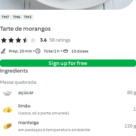
TM7
TM6
TM5
Tarte de morangos
3.6
58 ratings
Prep. 20 min
Total 2 h
10 doses
Sign up for free
Ingredients
Massa quebrada
açúcar
80 g
limão
1
(casca, só a parte amarela)
manteiga
120 g
em pedaços à temperatura ambiente