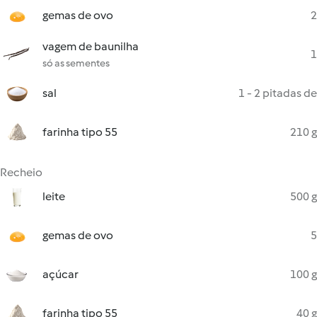
gemas de ovo
2
vagem de baunilha
1
só as sementes
sal
1 - 2 pitadas de
farinha tipo 55
210 g
Recheio
leite
500 g
gemas de ovo
5
açúcar
100 g
farinha tipo 55
40 g