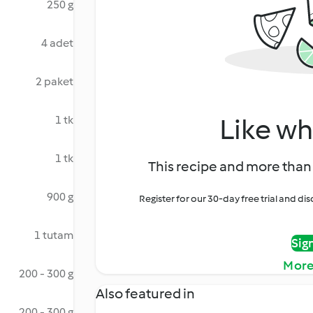
250 g
4 adet
2 paket
Like wh
1 tk
1 tk
This recipe and more than 
900 g
Register for our 30-day free trial and d
1 tutam
Sig
More
200 - 300 g
Also featured in
200 - 300 g