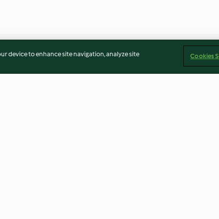
our device to enhance site navigation, analyze site
Cookies S
Ezmeli
Elmalı Tart
Kayısılı Damla Ç
5.0
(2)
3.8
(5)