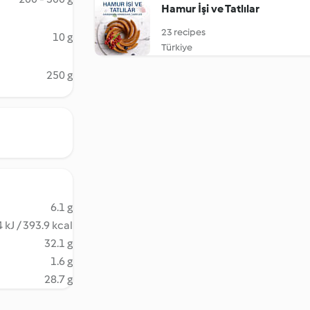
Hamur İşi ve Tatlılar
23 recipes
10 g
Türkiye
250 g
6.1 g
 kJ / 393.9 kcal
32.1 g
1.6 g
28.7 g