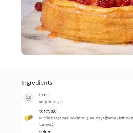
Ingredients
irmik
serpmek için
tereyağı
küçük parçalara bölünmüş, kalıbı yağlamak için eks
tereyağı
şeker