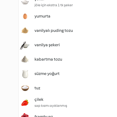
jöle için ekstra 1 tk şeker
yumurta
vanilyalı puding tozu
vanilya şekeri
kabartma tozu
süzme yoğurt
tuz
çilek
sap kısmı ayıklanmış
frambuaz