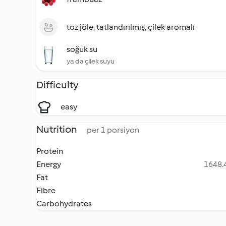
toz jöle, tatlandırılmış, çilek aromalı
soğuk su
ya da çilek suyu
Difficulty
easy
Nutrition
per 1 porsiyon
Protein
Energy
1648.4
Fat
Fibre
Carbohydrates