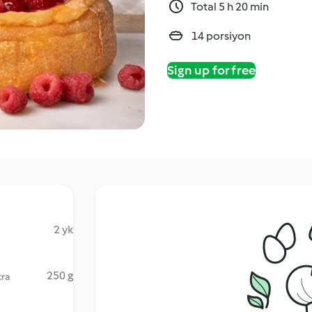
Total 5 h 20 min
14 porsiyon
Sign up for free
2 yk
250 g
tra