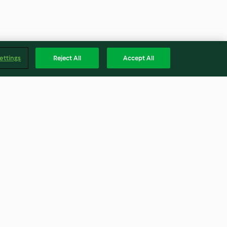
ettings
Reject All
Accept All
ikolatalı Muffin
Fındık Ezmeli Çikolatalı
Cheesecake
2.5
(11)