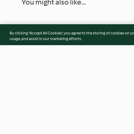
You might also like...
By clicking “Accept All Cookies”, you agree to the storing of cookies on y
usage, and assist in our marketing efforts.
Kakaolu Kekli Karamel Soslu
Çikolata ve Fıstık 
Pasta
Tiramisu
3.4
(13)
4.5
(16)
© Copyright 2026