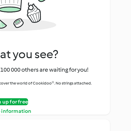
at you see?
100 000 others are waiting for you!
iscover the world of Cookidoo®. No strings attached.
n up for free
 information