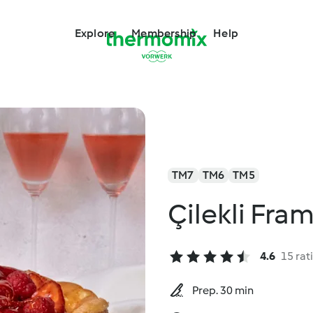
Explore
Membership
Help
TM7
TM6
TM5
Çilekli Fra
4.6
15 rat
Prep. 30 min