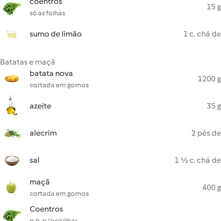
coentros
15 g
só as folhas
sumo de limão
1 c. chá de
Batatas e maçã
batata nova
1200 g
cortada em gomos
azeite
35 g
alecrim
2 pés de
sal
1 ½ c. chá de
maçã
400 g
cortada em gomos
Coentros
q.b. p/ polvilhar