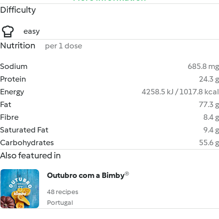
Difficulty
easy
Nutrition
per 1 dose
Sodium
685.8 mg
Protein
24.3 g
Energy
4258.5 kJ / 1017.8 kcal
Fat
77.3 g
Fibre
8.4 g
Saturated Fat
9.4 g
Carbohydrates
55.6 g
Also featured in
Outubro com a Bimby®
48 recipes
Portugal