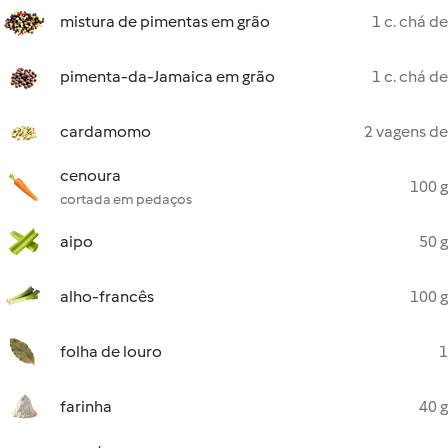
mistura de pimentas em grão
1 c. chá de
pimenta-da-Jamaica em grão
1 c. chá de
cardamomo
2 vagens de
cenoura
100 g
cortada em pedaços
aipo
50 g
alho-francês
100 g
folha de louro
1
farinha
40 g