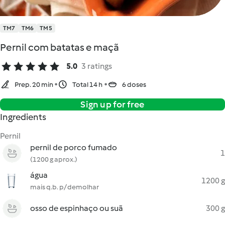
TM7
TM6
TM5
Pernil com batatas e maçã
5.0
3 ratings
Prep. 20 min
Total 14 h
6 doses
Sign up for free
Ingredients
Pernil
pernil de porco fumado
1
(1200 g aprox.)
água
1200 g
mais q.b. p/ demolhar
osso de espinhaço ou suã
300 g