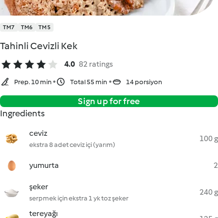
TM7
TM6
TM5
Tahinli Cevizli Kek
4.0
82 ratings
Prep. 10 min
Total 55 min
14 porsiyon
Sign up for free
Ingredients
ceviz
100 g
ekstra 8 adet ceviz içi (yarım)
yumurta
2
şeker
240 g
serpmek için ekstra 1 yk toz şeker
tereyağı