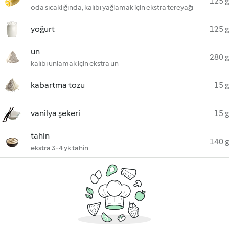
125 g
oda sıcaklığında, kalıbı yağlamak için ekstra tereyağı
yoğurt
125 g
un
280 g
kalıbı unlamak için ekstra un
kabartma tozu
15 g
vanilya şekeri
15 g
tahin
140 g
ekstra 3-4 yk tahin