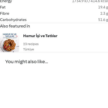
Energy
1734.9 kJ / 414.6 kcal
Fat
19.4 g
Fibre
2.3 g
Carbohydrates
51.6 g
Also featured in
Hamur İşi ve Tatlılar
23 recipes
Türkiye
You might also like...