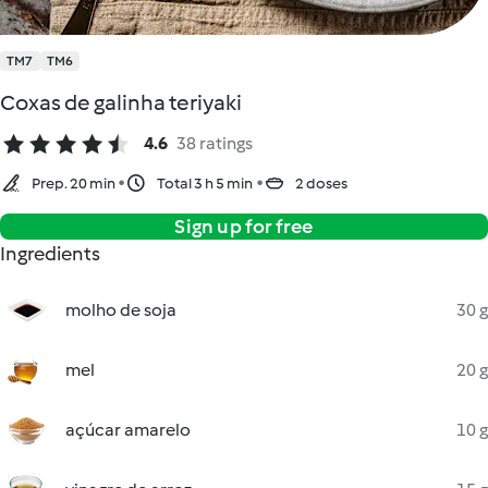
TM7
TM6
Coxas de galinha teriyaki
4.6
38 ratings
Prep. 20 min
Total 3 h 5 min
2 doses
Sign up for free
Ingredients
molho de soja
30 g
mel
20 g
açúcar amarelo
10 g