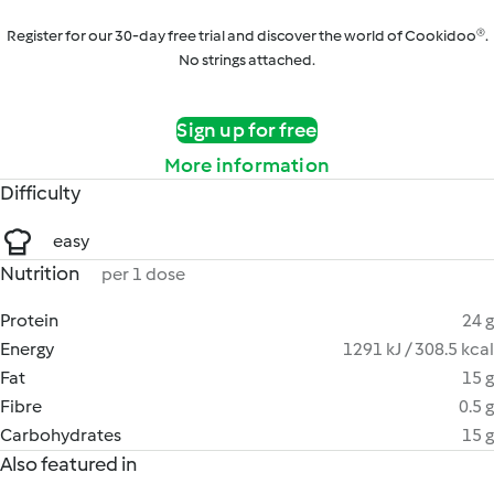
Register for our 30-day free trial and discover the world of Cookidoo®.
No strings attached.
Sign up for free
More information
Difficulty
easy
Nutrition
per 1 dose
Protein
24 g
Energy
1291 kJ / 308.5 kcal
Fat
15 g
Fibre
0.5 g
Carbohydrates
15 g
Also featured in