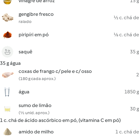
vinagre de arroz
15 g
gengibre fresco
½ c. chá de
ralado
piripíri em pó
⅛ c. chá de
saquê
35 g
35 g água
coxas de frango c/ pele e c/ osso
2
(180 g cada aprox.)
água
1850 g
sumo de limão
30 g
(½ unid. aprox.)
1 c. chá de ácido ascórbico em pó, (vitamina C em pó)
amido de milho
1 c. chá de