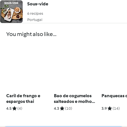
Sous-vide
6 recipes
Portugal
You might also like...
Caril de frango e
Bao de cogumelos
Panquecas 
espargos thai
salteados e molho
barbecue
4.5
(4)
4.3
(10)
3.9
(14)