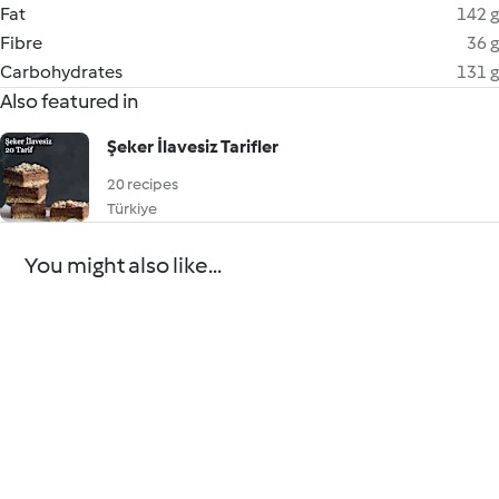
Fat
142 g
Fibre
36 g
Carbohydrates
131 g
Also featured in
Şeker İlavesiz Tarifler
20 recipes
Türkiye
You might also like...