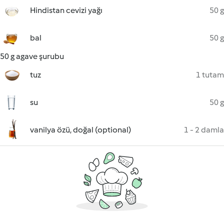
Hindistan cevizi yağı
50 g
bal
50 g
50 g agave şurubu
tuz
1 tutam
su
50 g
vanilya özü, doğal (optional)
1 - 2 damla