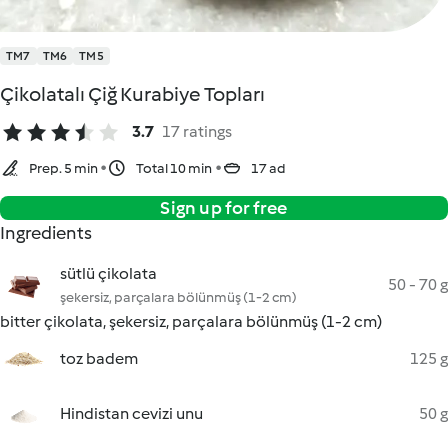
TM7
TM6
TM5
Çikolatalı Çiğ Kurabiye Topları
3.7
17 ratings
Prep. 5 min
Total 10 min
17 ad
Sign up for free
Ingredients
sütlü çikolata
50 - 70 g
şekersiz, parçalara bölünmüş (1-2 cm)
bitter çikolata, şekersiz, parçalara bölünmüş (1-2 cm)
toz badem
125 g
Hindistan cevizi unu
50 g