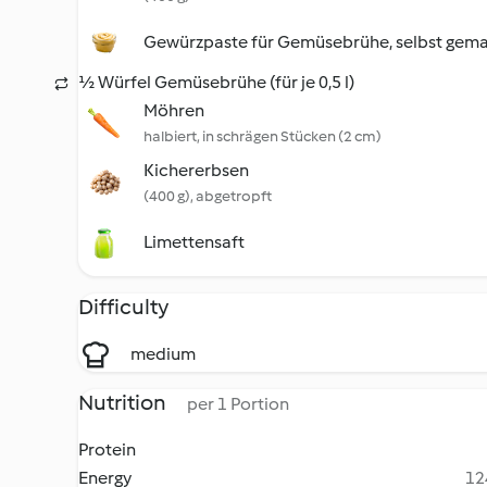
Gewürzpaste für Gemüsebrühe, selbst gem
½ Würfel Gemüsebrühe (für je 0,5 l)
Möhren
halbiert, in schrägen Stücken (2 cm)
Kichererbsen
(400 g), abgetropft
Limettensaft
Difficulty
medium
Nutrition
per 1 Portion
Protein
Energy
12