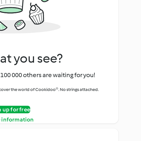
at you see?
100 000 others are waiting for you!
iscover the world of Cookidoo®. No strings attached.
n up for free
 information