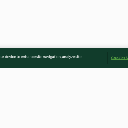
our device to enhance site navigation, analyze site
Cookies S
te-Salat
Gebackene Eier mit Linsen
Kichererbsensu
und Ziegenkäsesauce
Rhabarber und 
3.9
(84)
3.4
(37)