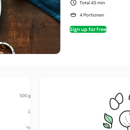
Total 45 min
4 Portionen
Sign up for free
500 g
1
½