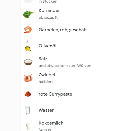
in Stücken
Koriander
abgezupft
Garnelen, roh, geschält
Olivenöl
Salz
und etwas mehr zum Würzen
Zwiebel
halbiert
rote Currypaste
Wasser
Kokosmilch
(400 g)