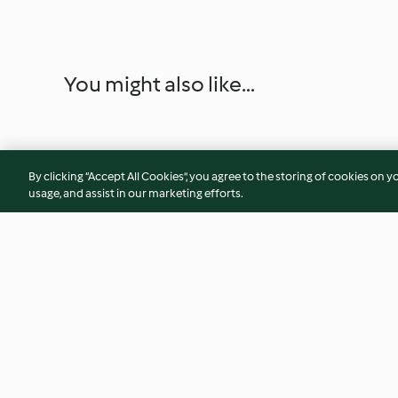
You might also like...
By clicking “Accept All Cookies”, you agree to the storing of cookies on y
usage, and assist in our marketing efforts.
Linsen-Petersilien-Salat mit
Lauwarmer Rote-Be
Forellenfilets
mit Halloumi
4.4
(225)
4.5
(187)