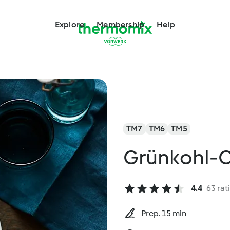
Explore
Membership
Help
TM7
TM6
TM5
Grünkohl-C
4.4
63 rat
Prep. 15 min