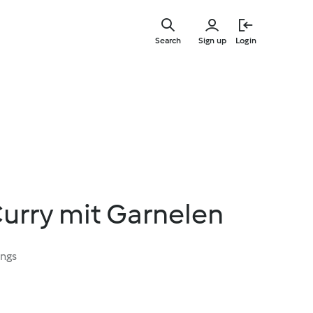
Skip
to
Search
Sign up
Login
main
content
urry mit Garnelen
ings