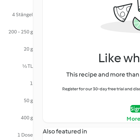
4 Stängel
200 - 250 g
20 g
Like wh
½ TL
This recipe and more than 
1
Register for our 30-day free trial and d
50 g
Sig
400 g
More
Also featured in
1 Dose