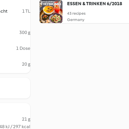
ESSEN & TRINKEN 6/2018
acht
1 TL
43 recipes
Germany
300 g
1 Dose
20 g
21 g
48 kJ / 297 kcal