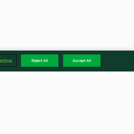
ettings
Reject All
Accept All
ppe mit
Linsensuppe mit Aprikosen
Curry
und Granatapfel
4.1
(174)