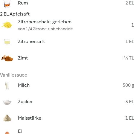
Rum
2 EL
2 EL Apfelsaft
Zitronenschale, gerieben
1
von 1/4 Zitrone, unbehandelt
Zitronensaft
1 EL
Zimt
¼ TL
Vanillesauce
Milch
500 g
Zucker
3 EL
Maisstärke
1 EL
Ei