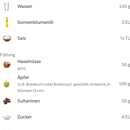
Wasser
100 g
Sonnenblumenöl
3 EL
Salz
¼ TL
Füllung
Haselnüsse
50 g
ganz
Äpfel
500 g
(z. B. Braeburn oder Boskoop), geschält, entkernt, in
Stücken (3 cm)
Sultaninen
50 g
Zucker
4 EL