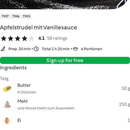
TM7
TM6
TM5
Apfelstrudel mit Vanillesauce
4.1
58 ratings
Prep. 30 min
Total 1 h 20 min
6 Portionen
Sign up for free
Ingredients
Teig
Butter
30 g
in Stücken
Mehl
250 g
und etwas mehr zum Auswallen
Ei
1