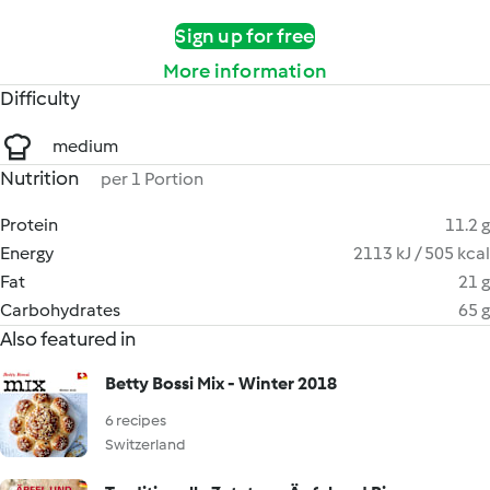
Sign up for free
More information
Difficulty
medium
Nutrition
per 1 Portion
Protein
11.2 g
Energy
2113 kJ / 505 kcal
Fat
21 g
Carbohydrates
65 g
Also featured in
Betty Bossi Mix - Winter 2018
6 recipes
Switzerland