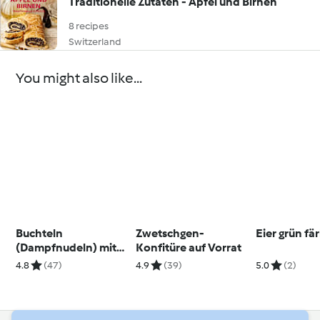
Traditionelle Zutaten - Äpfel und Birnen
8 recipes
Switzerland
You might also like...
Buchteln
Zwetschgen-
Eier grün fä
(Dampfnudeln) mit
Konfitüre auf Vorrat
Vanillesauce
4.8
(47)
4.9
(39)
5.0
(2)