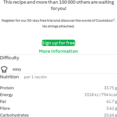
This recipe and more than 100 000 others are waiting
for you!
Register for our 30-day free trial and discover the world of Cookidoo®.
No strings attached.
Sign up for free
More information
Difficulty
easy
Nutrition
per 1 ración
Protein
33.75 g
Energy
3318 kJ / 794 kcal
Fat
61.7 g
Fibre
3.62 g
Carbohydrates
25.64 g