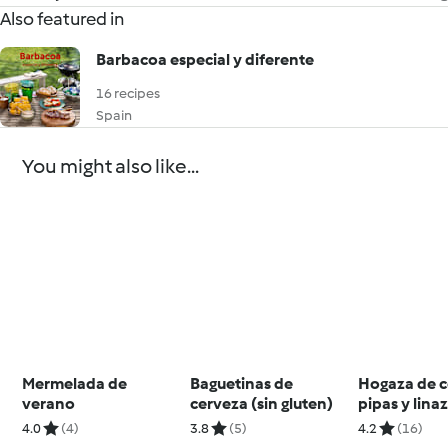
Also featured in
Barbacoa especial y diferente
16 recipes
Spain
You might also like...
Mermelada de
Baguetinas de
Hogaza de c
verano
cerveza (sin gluten)
pipas y lina
4.0
(4)
3.8
(5)
4.2
(16)