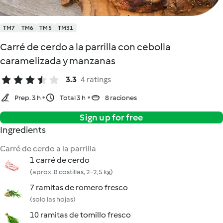
TM7
TM6
TM5
TM31
Carré de cerdo a la parrilla con cebolla
caramelizada y manzanas
3.3
4 ratings
Prep. 3 h
Total 3 h
8 raciones
Sign up for free
Ingredients
Carré de cerdo a la parrilla
1 carré de cerdo
(aprox. 8 costillas, 2-2,5 kg)
7 ramitas de romero fresco
(solo las hojas)
10 ramitas de tomillo fresco