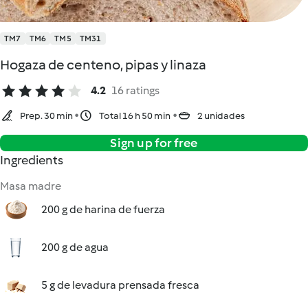
TM7
TM6
TM5
TM31
Hogaza de centeno, pipas y linaza
4.2
16 ratings
Prep. 30 min
Total 16 h 50 min
2 unidades
Sign up for free
Ingredients
Masa madre
200 g de harina de fuerza
200 g de agua
5 g de levadura prensada fresca