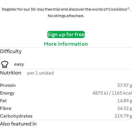
Register for our 30-day free trial and discover the world of Cookidoo®.
No strings attached.
Sign up for free
More information
Difficulty
easy
Nutrition
per 1 unidad
Protein
37.97 g
Energy
4870 kJ / 1165 kcal
Fat
14.89 g
Fibre
24.52 g
Carbohydrates
219.79 g
Also featured in