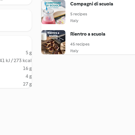
Compagni di scuola
5 recipes
Italy
Rientro a scuola
45 recipes
Italy
5 g
41 kJ / 273 kcal
16 g
4 g
27 g