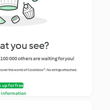
at you see?
100 000 others are waiting for you!
iscover the world of Cookidoo®. No strings attached.
n up for free
 information