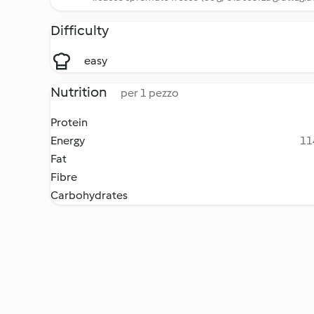
Difficulty
easy
Nutrition
per 1 pezzo
Protein
Energy
11
Fat
Fibre
Carbohydrates