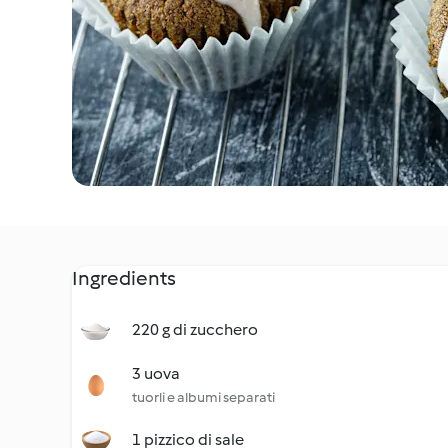
Ingredients
220 g di zucchero
3 uova
tuorli e albumi separati
1 pizzico di sale