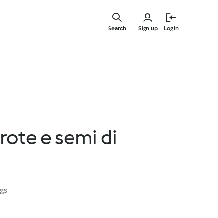
Skip
to
Search
Sign up
Login
main
content
rote e semi di
ngs