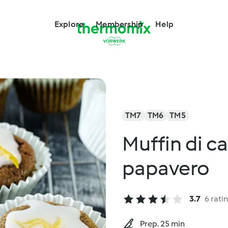
Explore
Membership
Help
TM7
TM6
TM5
Muffin di ca
papavero
3.7
6 rati
Prep. 25 min