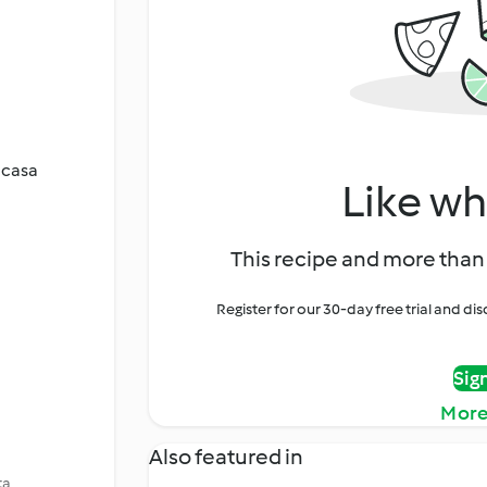
 casa
Like wh
This recipe and more than 
Register for our 30-day free trial and d
Sig
More
Also featured in
ta