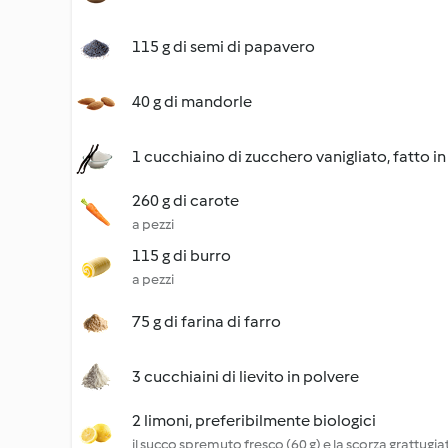
115 g di semi di papavero
40 g di mandorle
1 cucchiaino di zucchero vanigliato, fatto in
260 g di carote
a pezzi
115 g di burro
a pezzi
75 g di farina di farro
3 cucchiaini di lievito in polvere
2 limoni, preferibilmente biologici
il succo spremuto fresco (60 g) e la scorza grattugia