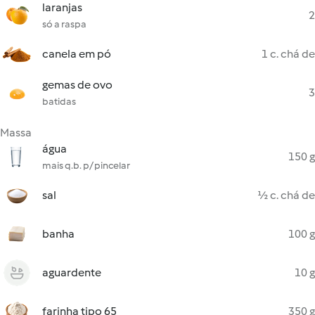
laranjas
2
só a raspa
canela em pó
1 c. chá de
gemas de ovo
3
batidas
Massa
água
150 g
mais q.b. p/ pincelar
sal
½ c. chá de
banha
100 g
aguardente
10 g
farinha tipo 65
350 g