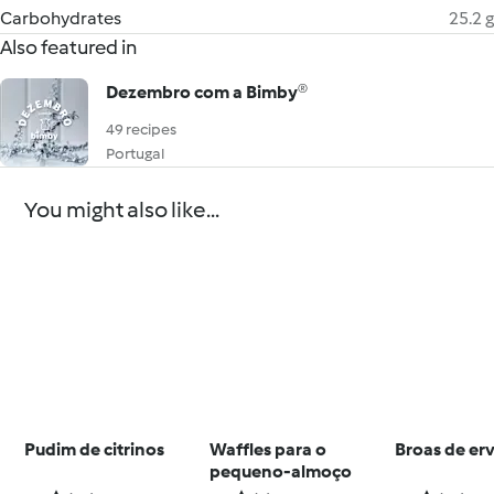
Carbohydrates
25.2 g
Also featured in
Dezembro com a Bimby®
49 recipes
Portugal
You might also like...
Pudim de citrinos
Waffles para o
Broas de er
pequeno-almoço