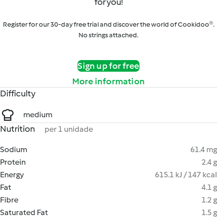
for you!
Register for our 30-day free trial and discover the world of Cookidoo®.
No strings attached.
Sign up for free
More information
Difficulty
medium
Nutrition
per 1 unidade
Sodium
61.4 mg
Protein
2.4 g
Energy
615.1 kJ / 147 kcal
Fat
4.1 g
Fibre
1.2 g
Saturated Fat
1.5 g