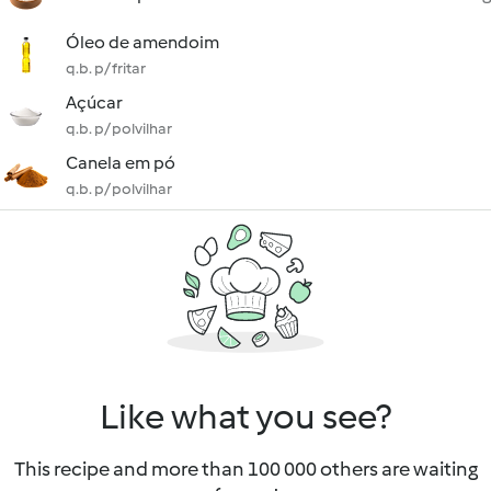
Óleo de amendoim
q.b. p/ fritar
Açúcar
q.b. p/ polvilhar
Canela em pó
q.b. p/ polvilhar
Like what you see?
This recipe and more than 100 000 others are waiting