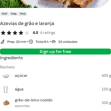
TM7
TM6
TM5
Azevias de grão e laranja
4.0
4 ratings
Prep. 20 min
Total 8 h
30 unidades
Sign up for free
Ingredients
Recheio
açúcar
400 g
água
100 g
grão-de-bico cozido
300 g
escorrido