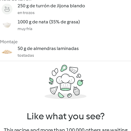
250 g de turrón de Jijona blando
en trozos
1000 g de nata (35% de grasa)
muy fría
Montaje
50 g de almendras laminadas
tostadas
Like what you see?
This recipe and more than 100 000 others are waiting