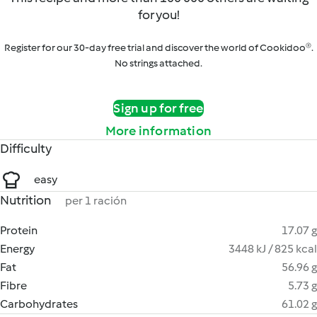
for you!
Register for our 30-day free trial and discover the world of Cookidoo®.
No strings attached.
Sign up for free
More information
Difficulty
easy
Nutrition
per 1 ración
Protein
17.07 g
Energy
3448 kJ / 825 kcal
Fat
56.96 g
Fibre
5.73 g
Carbohydrates
61.02 g