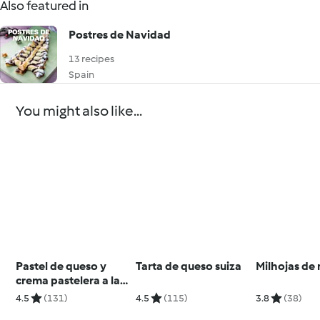
Also featured in
Postres de Navidad
13 recipes
Spain
You might also like...
Pastel de queso y
Tarta de queso suiza
Milhojas de
crema pastelera a la
canela
4.5
(131)
4.5
(115)
3.8
(38)