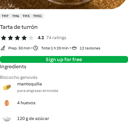
TM7
TM6
TM5
TM31
Tarta de turrón
4.2
74 ratings
Prep. 30 min
Total 1 h 20 min
12 raciones
Sign up for free
Ingredients
Bizcocho genovés
mantequilla
para engrasar el molde
4 huevos
120 g de azúcar