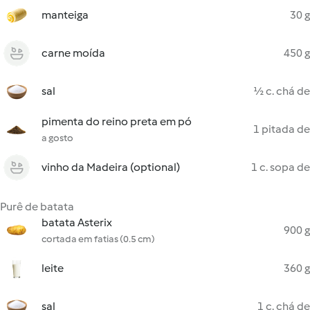
manteiga
30 g
carne moída
450 g
sal
½ c. chá de
pimenta do reino preta em pó
1 pitada de
a gosto
vinho da Madeira (optional)
1 c. sopa de
Purê de batata
batata Asterix
900 g
cortada em fatias (0.5 cm)
leite
360 g
sal
1 c. chá de