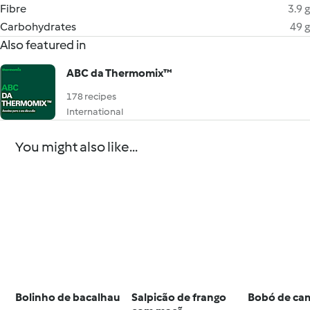
Fibre
3.9 g
Carbohydrates
49 g
Also featured in
ABC da Thermomix™
178 recipes
International
You might also like...
Bolinho de bacalhau
Salpicão de frango
Bobó de ca