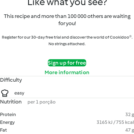
Like what you see?
This recipe and more than 100 000 others are waiting
for you!
Register for our 30-day free trial and discover the world of Cookidoo®.
No strings attached.
Sign up for free
More information
Difficulty
easy
Nutrition
per 1 porção
Protein
32 g
Energy
3165 kJ / 755 kcal
Fat
47 g