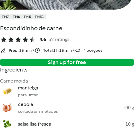
TM7
TM6
TM5
TM31
Escondidinho de carne
4.6
52 ratings
Prep. 35 min
Total 1 h 15 min
4 porções
Sign up for free
Ingredients
Carne moída
manteiga
para untar
cebola
100 g
cortada em metades
salsa lisa fresca
10 g