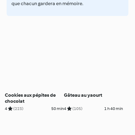
que chacun gardera en mémoire.
Cookies aux pépites de
Gâteau au yaourt
chocolat
4
(223)
50 min
4
(105)
1 h 40 min