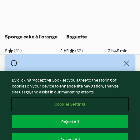
Sponge cake à l'orange
Baguette
5
(51)
1 h
5
(33)
3 h 45 min
© Copyright 2026
Terms of Service
By clicking “Accept All Cookies”, you agree to the storing of
Privacy Policy
cookies on your device to enhance site navigation, analyze
site usage, and assist in our marketing efforts.
Disclaimer
Imprint
Cookies Settings
Cookies
Report Content
Reject All
Withdraw Contract
English
Accept All