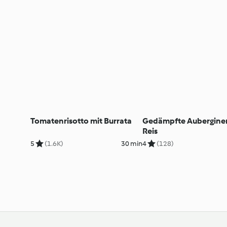
Tomatenrisotto mit Burrata
Gedämpfte Aubergine
Reis
5
(1.6K)
30 min
4
(128)