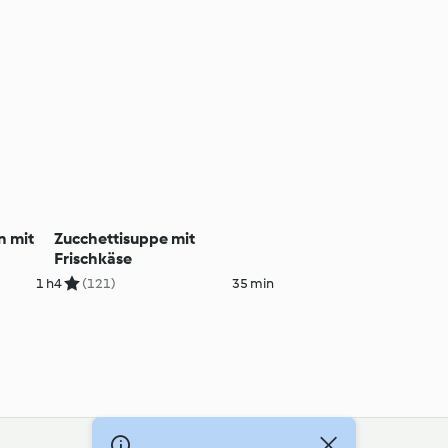
n mit
Zucchettisuppe mit
Frischkäse
1 h
4
(121)
35 min