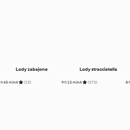
Lody zabajone
Lody stracciatella
 h 45 min
4
(23)
9 h 15 min
4
(272)
8 