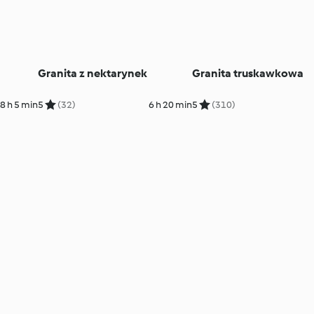
Granita z nektarynek
Granita truskawkowa
8 h 5 min
5
(32)
6 h 20 min
5
(310)