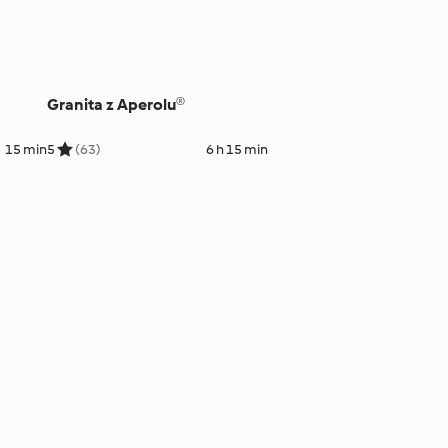
Granita z Aperolu®
15 min
5
(63)
6 h 15 min