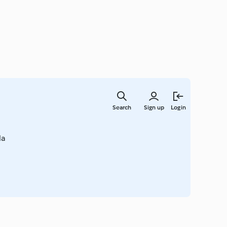
Skip
to
Search
Sign up
Login
main
content
la