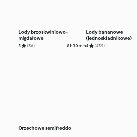
Lody brzoskwiniowo-
Lody bananowe
migdałowe
(jednoskładnikowe)
5
(36)
8 h 10 min
4
(439)
Orzechowe semifreddo