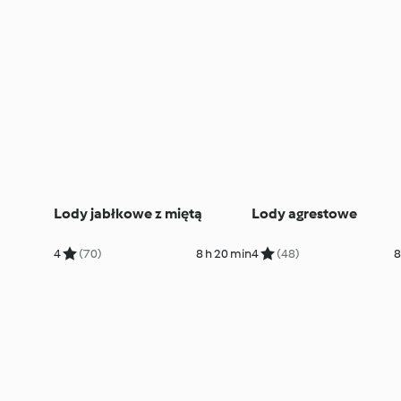
Lody jabłkowe z miętą
Lody agrestowe
4
(70)
8 h 20 min
4
(48)
8