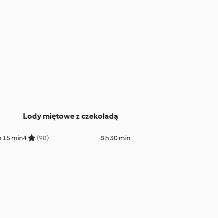
Lody miętowe z czekoladą
h 15 min
4
(98)
8 h 30 min