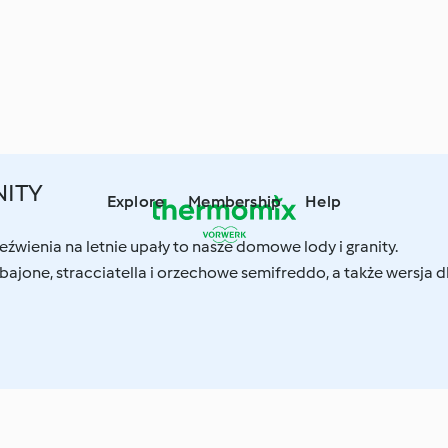
NITY
Explore
Membership
Help
eźwienia na letnie upały to nasze domowe lody i granity.
ajone, stracciatella i orzechowe semifreddo, a także wersja d