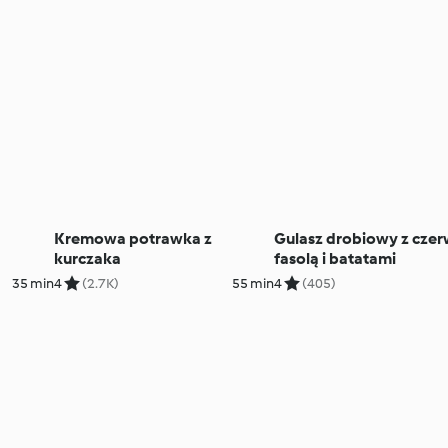
Kremowa potrawka z
Gulasz drobiowy z cze
kurczaka
fasolą i batatami
35 min
4
(2.7K)
55 min
4
(405)