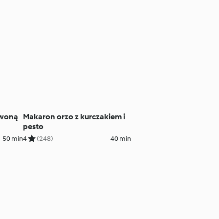
rwoną
Makaron orzo z kurczakiem i
pesto
50 min
4
(248)
40 min