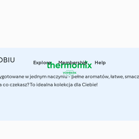
OBIU
Explore
Membership
Help
zygotowane w jednym naczyniu - pełne aromatów, łatwe, smac
a co czekasz? To idealna kolekcja dla Ciebie!