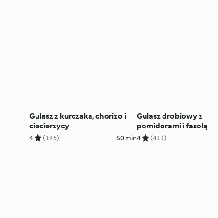
Gulasz z kurczaka, chorizo i
Gulasz drobiowy z
ciecierzycy
pomidorami i fasolą
4
(146)
50 min
4
(411)