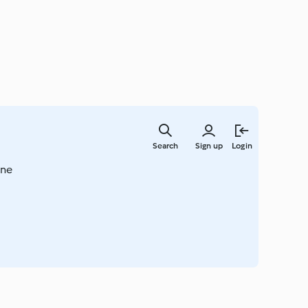
Skip
to
Search
Sign up
Login
main
content
zne