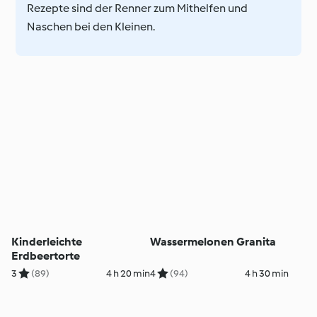
Rezepte sind der Renner zum Mithelfen und
Naschen bei den Kleinen.
Kinderleichte
Wassermelonen Granita
Erdbeertorte
3
(89)
4 h 20 min
4
(94)
4 h 30 min