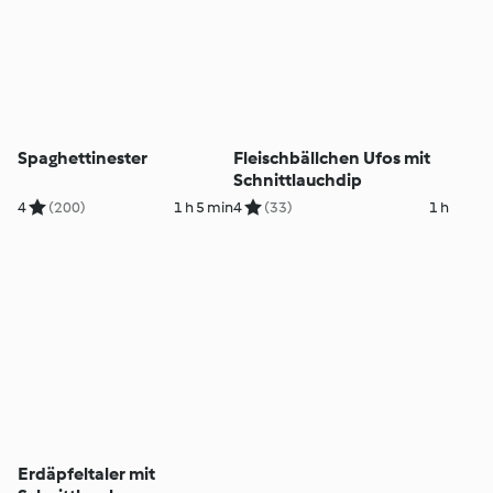
Spaghettinester
Fleischbällchen Ufos mit
Schnittlauchdip
4
(200)
1 h 5 min
4
(33)
1 h
Erdäpfeltaler mit