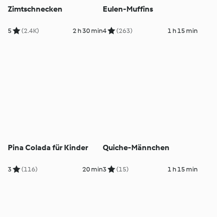
Zimtschnecken
Eulen-Muffins
5
(2.4K)
2 h 30 min
4
(263)
1 h 15 min
Pina Colada für Kinder
Quiche-Männchen
3
(116)
20 min
3
(15)
1 h 15 min