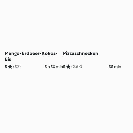
Mango-Erdbeer-Kokos-
Pizzaschnecken
Eis
5
(52)
5 h 50 min
5
(2.6K)
35 min