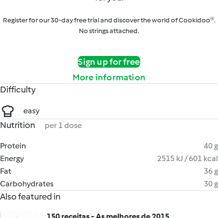
Register for our 30-day free trial and discover the world of Cookidoo®.
No strings attached.
Sign up for free
More information
Difficulty
easy
Nutrition
per 1 dose
Protein
40 g
Energy
2515 kJ / 601 kcal
Fat
36 g
Carbohydrates
30 g
Also featured in
150 receitas - As melhores de 2015