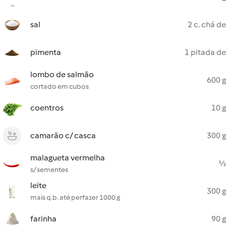
sal
2 c. chá de
pimenta
1 pitada de
lombo de salmão
600 g
cortado em cubos
coentros
10 g
camarão c/ casca
300 g
malagueta vermelha
½
s/ sementes
leite
300 g
mais q.b. até perfazer 1000 g
farinha
90 g