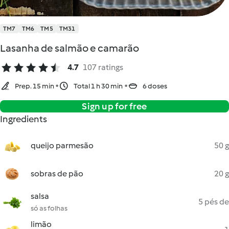
TM7
TM6
TM5
TM31
Lasanha de salmão e camarão
4.7
107 ratings
Prep. 15 min
Total 1 h 30 min
6 doses
Sign up for free
Ingredients
queijo parmesão
50 g
sobras de pão
20 g
salsa
5 pés de
só as folhas
limão