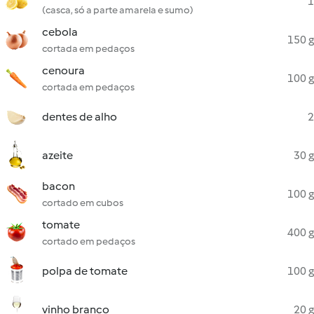
1
(casca, só a parte amarela e sumo)
cebola
150 g
cortada em pedaços
cenoura
100 g
cortada em pedaços
dentes de alho
2
azeite
30 g
bacon
100 g
cortado em cubos
tomate
400 g
cortado em pedaços
polpa de tomate
100 g
vinho branco
20 g