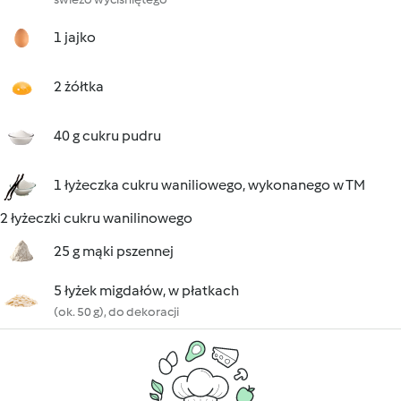
1 jajko
2 żółtka
40 g cukru pudru
1 łyżeczka cukru waniliowego, wykonanego w TM
2 łyżeczki cukru wanilinowego
25 g mąki pszennej
5 łyżek migdałów, w płatkach
(ok. 50 g), do dekoracji