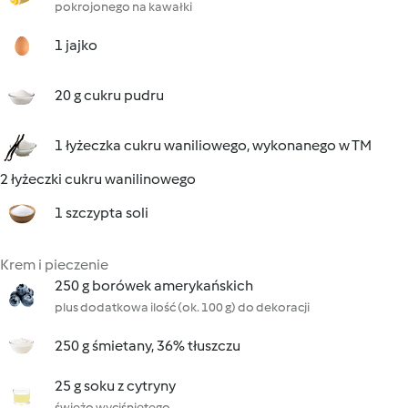
pokrojonego na kawałki
1 jajko
20 g cukru pudru
1 łyżeczka cukru waniliowego, wykonanego w TM
2 łyżeczki cukru wanilinowego
1 szczypta soli
Krem i pieczenie
250 g borówek amerykańskich
plus dodatkowa ilość (ok. 100 g) do dekoracji
250 g śmietany, 36% tłuszczu
25 g soku z cytryny
świeżo wyciśniętego