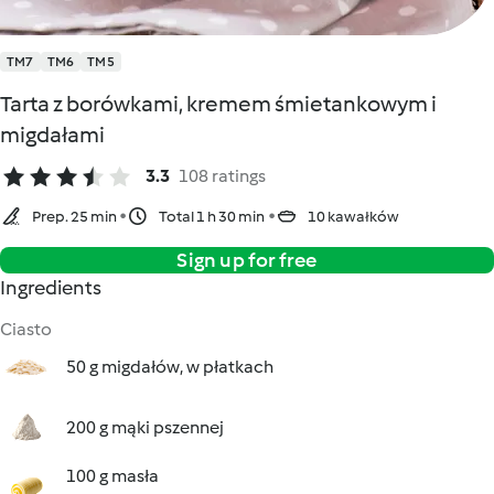
TM7
TM6
TM5
Tarta z borówkami, kremem śmietankowym i
migdałami
3.3
108 ratings
Prep. 25 min
Total 1 h 30 min
10 kawałków
Sign up for free
Ingredients
Ciasto
50 g migdałów, w płatkach
200 g mąki pszennej
100 g masła