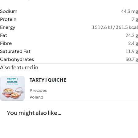
Sodium
44.3 mg
Protein
7 g
Energy
1512.6 kJ / 361.5 kcal
Fat
24.2 g
Fibre
2.4 g
Saturated Fat
11.9 g
Carbohydrates
30.7 g
Also featured in
TARTY I QUICHE
9 recipes
Poland
You might also like...