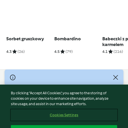
Sorbet gruszkowy
Bombardino
Babeczki z
karmelem
4.3
(26)
4.5
(79)
4.1
(216)
© Copyright 2026
Terms of Service
By clicking “Accept All Cookies”, you agree to the storing of
Privacy Policy
cookies on your device to enhance site navigation, analyze
site usage, and assist in our marketing efforts.
Disclaimer
Imprint
Cookies Settings
Cookies