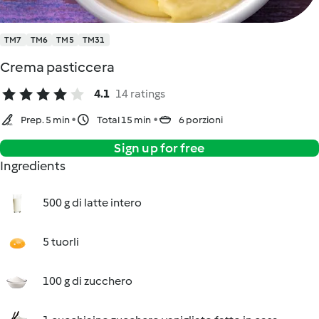
TM7
TM6
TM5
TM31
Crema pasticcera
4.1
14 ratings
Prep. 5 min
Total 15 min
6 porzioni
Sign up for free
Ingredients
500 g di latte intero
5 tuorli
100 g di zucchero