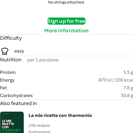
No strings attached.
Sign up for free
More information
Difficulty
easy
Nutrition
per 1 porzione
Protein
5.5 g
Energy
870 kJ / 208 kcal
Fat
7.8 g
Carbohydrates
30.8 g
Also featured in
Le mie ricette con thermomix
198 recipes
Switzerland