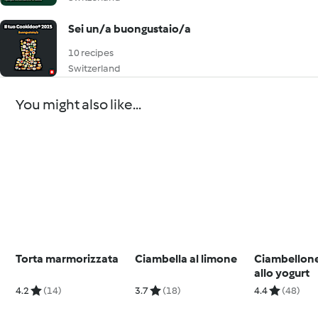
Sei un/a buongustaio/a
10 recipes
Switzerland
You might also like...
Torta marmorizzata
Ciambella al limone
Ciambellone
allo yogurt
4.2
(14)
3.7
(18)
4.4
(48)