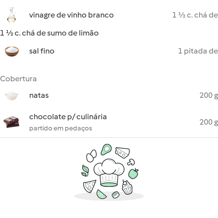
vinagre de vinho branco
1 ½ c. chá de
1 ½ c. chá de sumo de limão
sal fino
1 pitada de
Cobertura
natas
200 g
chocolate p/ culinária
200 g
partido em pedaços