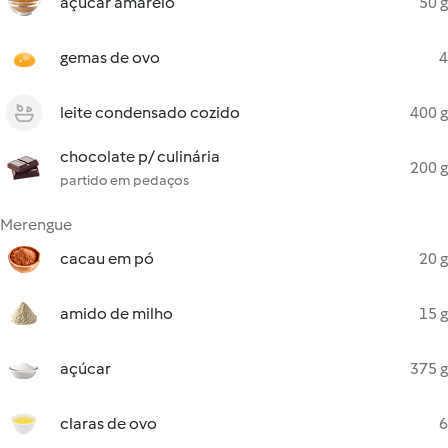
açúcar amarelo
50 g
gemas de ovo
4
leite condensado cozido
400 g
chocolate p/ culinária
200 g
partido em pedaços
Merengue
cacau em pó
20 g
amido de milho
15 g
açúcar
375 g
claras de ovo
6