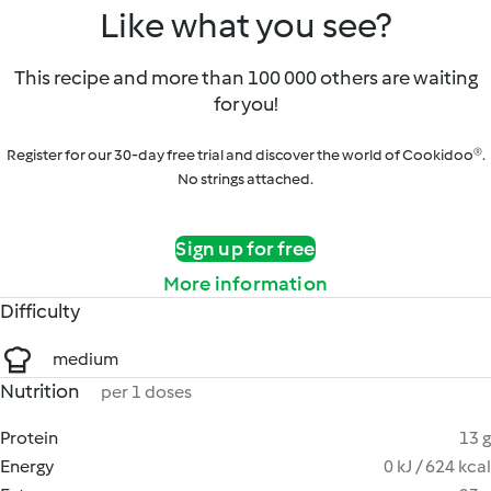
Like what you see?
This recipe and more than 100 000 others are waiting
for you!
Register for our 30-day free trial and discover the world of Cookidoo®.
No strings attached.
Sign up for free
More information
Difficulty
medium
Nutrition
per 1 doses
Protein
13 g
Energy
0 kJ / 624 kcal