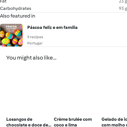
Fat
23 g
Carbohydrates
93 g
Also featured in
Páscoa feliz e em família
9 recipes
Portugal
You might also like...
Losangos de
Crème brulée com
Gelado de i
chocolate e doce de
coco e lima
com molho 