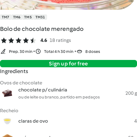
TM7
TM6
TM5
TM31
Bolo de chocolate merengado
4.6
18 ratings
Prep. 30 min
Total 4 h 30 min
8 doses
Sign up for free
Ingredients
Ovos de chocolate
chocolate p/ culinária
200 g
ou de leite ou branco, partido em pedaços
Recheio
claras de ovo
4