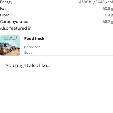
Energy
4388 kJ / 1049 kcal
Fat
60.8 g
Fibre
6.4 g
Carbohydrates
68.2 g
Also featured in
Food truck
83 recipes
Spain
You might also like...