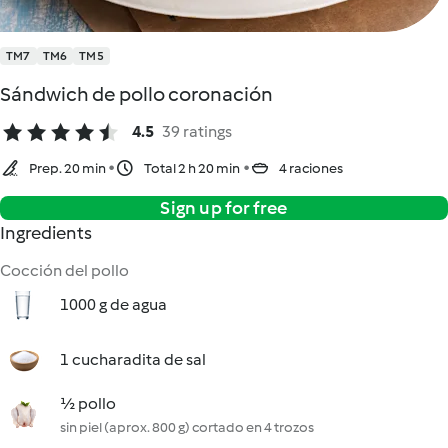
TM7
TM6
TM5
Sándwich de pollo coronación
4.5
39 ratings
Prep. 20 min
Total 2 h 20 min
4 raciones
Sign up for free
Ingredients
Cocción del pollo
1000 g de agua
1 cucharadita de sal
½ pollo
sin piel (aprox. 800 g) cortado en 4 trozos