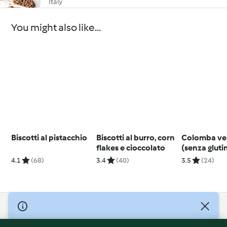
Italy
You might also like...
Biscotti al pistacchio
Biscotti al burro, corn
Colomba ve
flakes e cioccolato
(senza gluti
4.1
(68)
3.4
(40)
3.5
(24)
© Copyright 2026