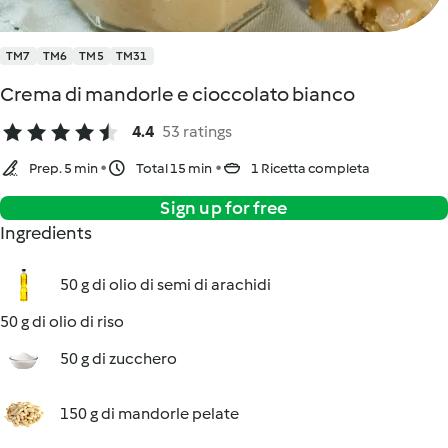
TM7
TM6
TM5
TM31
Crema di mandorle e cioccolato bianco
4.4
53 ratings
Prep. 5 min
Total 15 min
1 Ricetta completa
Sign up for free
Ingredients
50 g di olio di semi di arachidi
50 g di olio di riso
50 g di zucchero
150 g di mandorle pelate