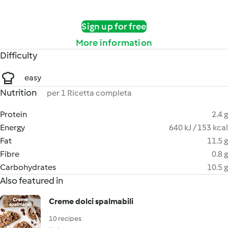
Sign up for free
More information
Difficulty
easy
Nutrition
per 1 Ricetta completa
Protein
2.4 g
Energy
640 kJ / 153 kcal
Fat
11.5 g
Fibre
0.8 g
Carbohydrates
10.5 g
Also featured in
Creme dolci spalmabili
10 recipes