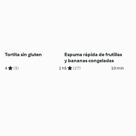
Tortita sin gluten
Espuma rápida de frutillas
y bananas congeladas
4
(3)
1 h
5
(27)
10 min