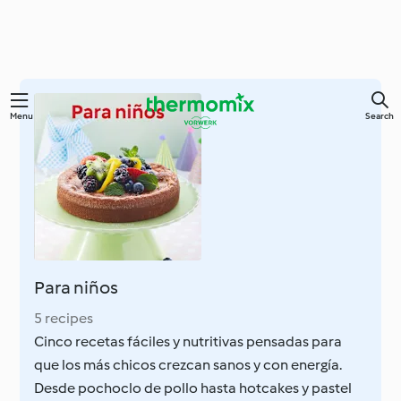
Skip
Menu
Search
to
main
content
Para niños
5 recipes
Cinco recetas fáciles y nutritivas pensadas para
que los más chicos crezcan sanos y con energía.
Desde pochoclo de pollo hasta hotcakes y pastel