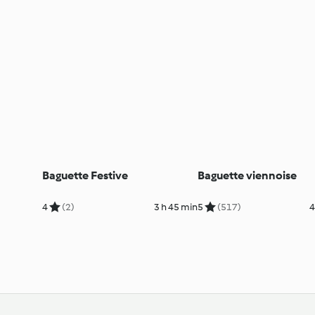
Baguette Festive
Baguette viennoise
4
(2)
3 h 45 min
5
(517)
4