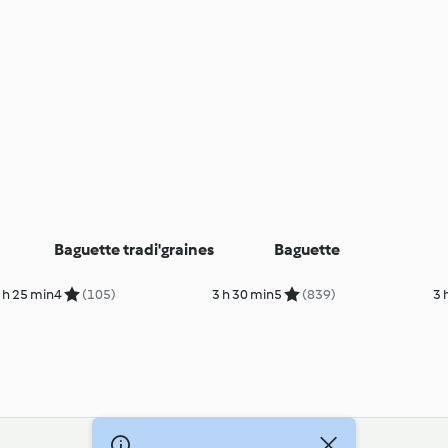
Baguette tradi'graines
Baguette
 h 25 min
4
(105)
3 h 30 min
5
(839)
3 