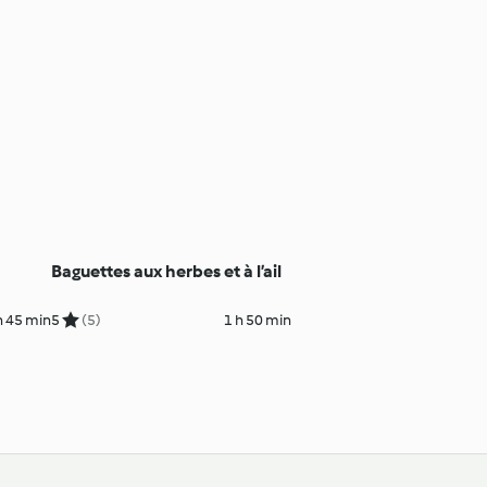
Baguettes aux herbes et à l’ail
h 45 min
5
(5)
1 h 50 min