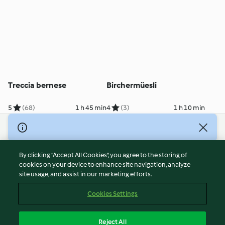
Treccia bernese
Birchermüesli
5
(68)
1 h 45 min
4
(3)
1 h 10 min
© Copyright 2026
Terms of Service
By clicking “Accept All Cookies”, you agree to the storing of
Privacy Policy
cookies on your device to enhance site navigation, analyze
site usage, and assist in our marketing efforts.
Disclaimer
Imprint
Cookies Settings
Cookies
Report Content
Reject All