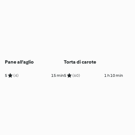
Pane all'aglio
Torta di carote
5
(4)
15 min
5
(60)
1 h 10 min