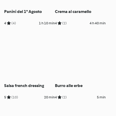
Panini del 1° Agosto
Crema al caramello
4
(4)
1 h 10 min
4
(2)
4 h 40 min
Salsa french dressing
Burro alle erbe
5
(10)
20 min
4
(2)
5 min