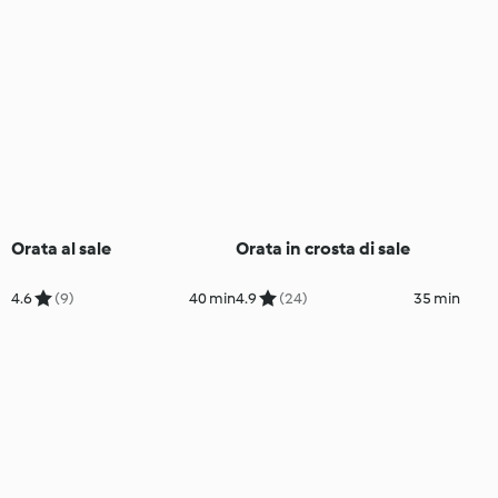
Orata al sale
Orata in crosta di sale
4.6
(9)
40 min
4.9
(24)
35 min