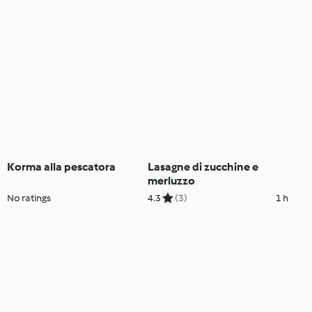
Korma alla pescatora
Lasagne di zucchine e
merluzzo
No ratings
4.3
(3)
1 h