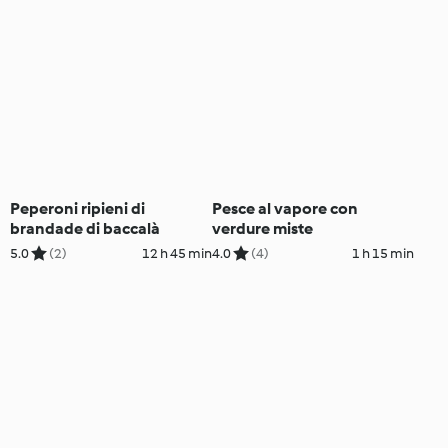
Peperoni ripieni di
Pesce al vapore con
brandade di baccalà
verdure miste
5.0
(2)
12 h 45 min
4.0
(4)
1 h 15 min