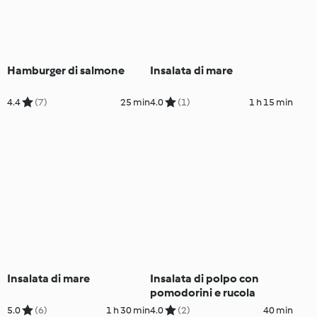
Hamburger di salmone
Insalata di mare
4.4
(7)
25 min
4.0
(1)
1 h 15 min
Insalata di mare
Insalata di polpo con
pomodorini e rucola
5.0
(6)
1 h 30 min
4.0
(2)
40 min