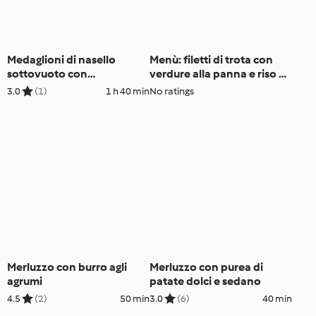
Medaglioni di nasello
Menù: filetti di trota con
sottovuoto con
verdure alla panna e riso e
barbabietole marinate e
gelato alla frutta
3.0
(1)
1 h 40 min
No ratings
rucola
Merluzzo con burro agli
Merluzzo con purea di
agrumi
patate dolci e sedano
4.5
(2)
50 min
3.0
(6)
40 min