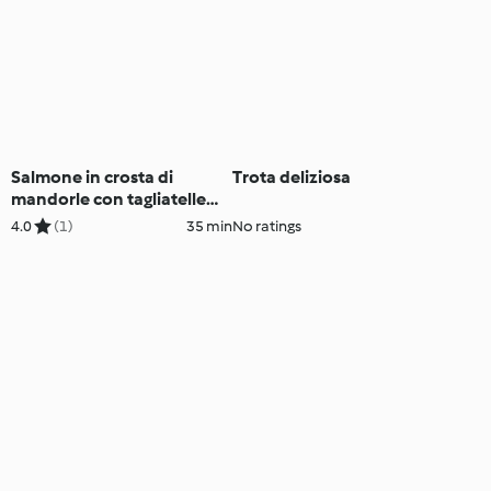
Salmone in crosta di
Trota deliziosa
mandorle con tagliatelle
agli asparagi
4.0
(1)
35 min
No ratings