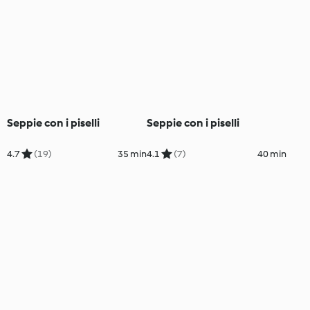
Seppie con i piselli
Seppie con i piselli
4.7
(19)
35 min
4.1
(7)
40 min