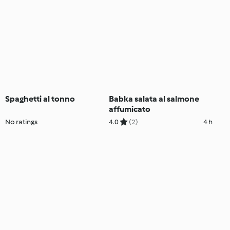
Spaghetti al tonno
Babka salata al salmone
affumicato
No ratings
4.0
(2)
4 h