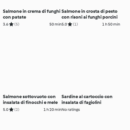
Salmone in crema di funghi
Salmone in crosta di pesto
con patate
con risoni ai funghi porcini
3.6
(5)
50 min
5.0
(1)
1 h 50 min
Salmone sottovuoto con
Sardine al cartoccio con
insalata di finocchi e mele
insalata di fagiolini
5.0
(2)
1 h 20 min
No ratings