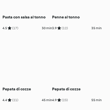
Pasta con salsa al tonno
Penne al tonno
4.5
(17)
30 min
3.9
(12)
35 min
Pepata di cozze
Pepata di cozze
4.4
(21)
45 min
4.9
(23)
55 min