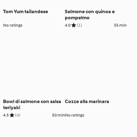
Tom Yum tailandese
Salmone con quinoa e
pompelmo
No ratings
4.0
(1)
35 min
Bowl di salmone con salsa
Cozze alla marinara
teriyaki
4.5
(4)
50 min
No ratings