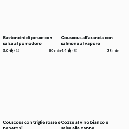
Bastoncini di pesce con
Couscous all'arancia con
salsa al pomodoro
salmone al vapore
3.0
(1)
50 min
4.4
(5)
35 min
Couscous con triglie rosse e
Cozze al vino bianco e
peperoni
salsa alla panna