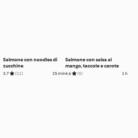
Salmone con noodles di
Salmone con salsa al
zucchine
mango, taccole e carote
3.7
(11)
25 min
4.6
(5)
1 h