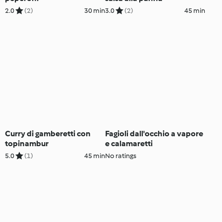
2.0
(2)
30 min
3.0
(2)
45 min
Curry di gamberetti con
Fagioli dall'occhio a vapore
topinambur
e calamaretti
5.0
(1)
45 min
No ratings