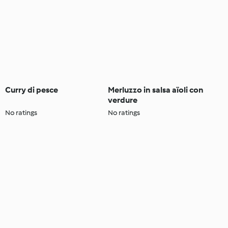
Curry di pesce
Merluzzo in salsa aïoli con
verdure
No ratings
No ratings