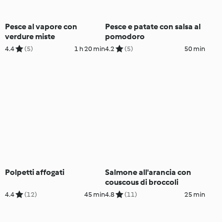
Pesce al vapore con
Pesce e patate con salsa al
verdure miste
pomodoro
4.4
(5)
1 h 20 min
4.2
(5)
50 min
Polpetti affogati
Salmone all'arancia con
couscous di broccoli
4.4
(12)
45 min
4.8
(11)
25 min