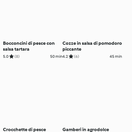
Bocconcini di pesce con
Cozze in salsa di pomodoro
salsa tartara
piccante
5.0
(8)
50 min
4.2
(6)
45 min
Crocchette di pesce
Gamberi in agrodolce