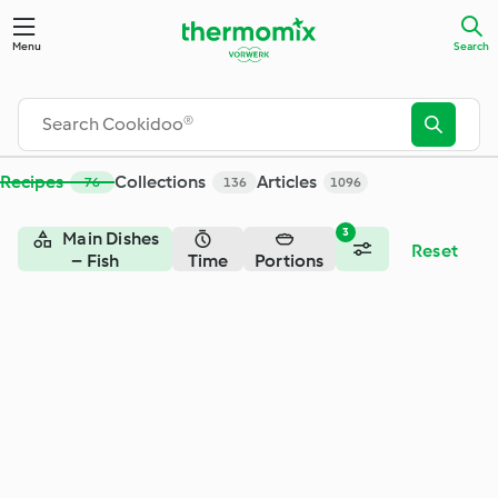
Search - Cookidoo® – the official Thermomix® recipe platfor
Menu
Search
Recipes
Collections
Articles
76
136
1096
3
Main Dishes
Reset
– Fish
Time
Portions