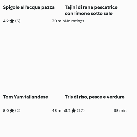
Spigole all'acqua pazza
Tajini di rana pescatrice
con limone sotto sale
4.2
(5)
30 min
No ratings
Tom Yum tailandese
Tris di riso, pesce e verdure
5.0
(2)
45 min
3.2
(17)
35 min