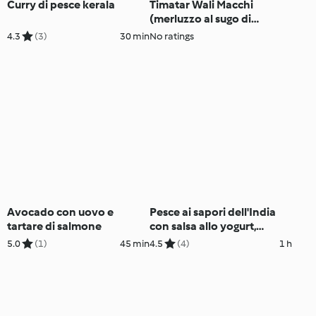
Curry di pesce kerala
Timatar Wali Macchi
(merluzzo al sugo di
pomodoro)
4.3
(3)
30 min
No ratings
Avocado con uovo e
Pesce ai sapori dell'India
tartare di salmone
con salsa allo yogurt,
patate e verdure
5.0
(1)
45 min
4.5
(4)
1 h