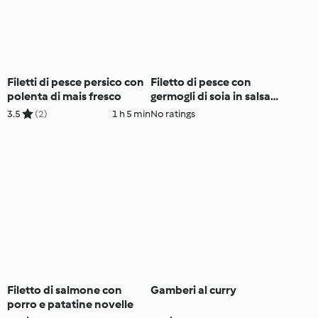
Filetti di pesce persico con
Filetto di pesce con
polenta di mais fresco
germogli di soia in salsa
piccante
3.5
(2)
1 h 5 min
No ratings
Filetto di salmone con
Gamberi al curry
porro e patatine novelle