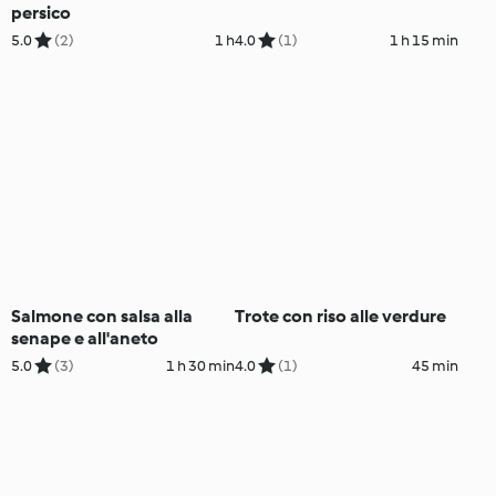
persico
5.0
(2)
1 h
4.0
(1)
1 h 15 min
Salmone con salsa alla
Trote con riso alle verdure
senape e all'aneto
5.0
(3)
1 h 30 min
4.0
(1)
45 min