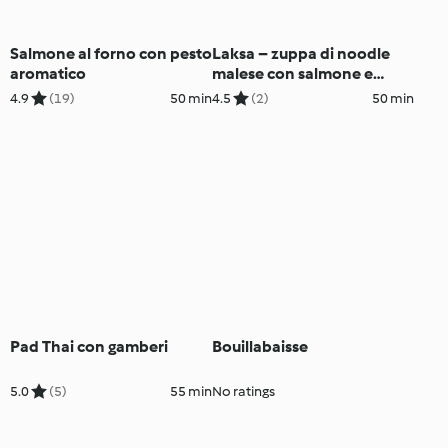
Salmone al forno con pesto
Laksa – zuppa di noodle
aromatico
malese con salmone e
gamberi
4.9
(19)
50 min
4.5
(2)
50 min
Pad Thai con gamberi
Bouillabaisse
5.0
(5)
55 min
No ratings