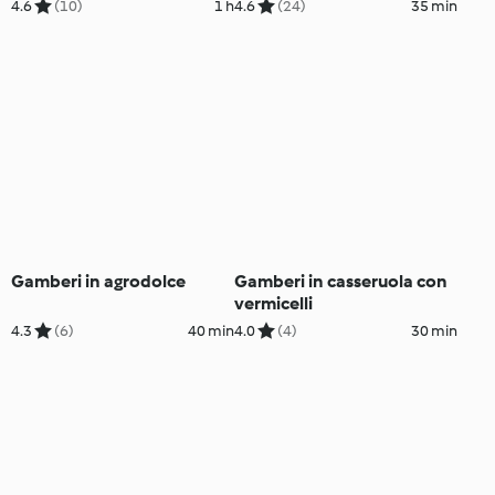
4.6
(10)
1 h
4.6
(24)
35 min
Gamberi in agrodolce
Gamberi in casseruola con
vermicelli
4.3
(6)
40 min
4.0
(4)
30 min