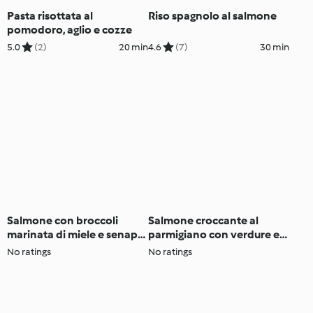
Pasta risottata al
Riso spagnolo al salmone
pomodoro, aglio e cozze
5.0
(2)
20 min
4.6
(7)
30 min
Salmone con broccoli
Salmone croccante al
marinata di miele e senape
parmigiano con verdure e
e patate dolci
salsa al limone
No ratings
No ratings