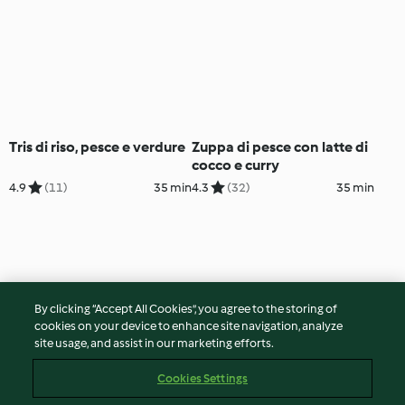
Tris di riso, pesce e verdure
Zuppa di pesce con latte di
cocco e curry
4.9
(11)
35 min
4.3
(32)
35 min
By clicking “Accept All Cookies”, you agree to the storing of
cookies on your device to enhance site navigation, analyze
site usage, and assist in our marketing efforts.
Cookies Settings