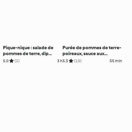
Pique-nique : salade de
Purée de pommes de terre-
pommes de terre, dip
poireaux, sauce aux
roquette-tomates, pain
quenelles
5.0
(1)
3 h
3.3
(13)
55 min
d'épeautre, kouglof au
citron