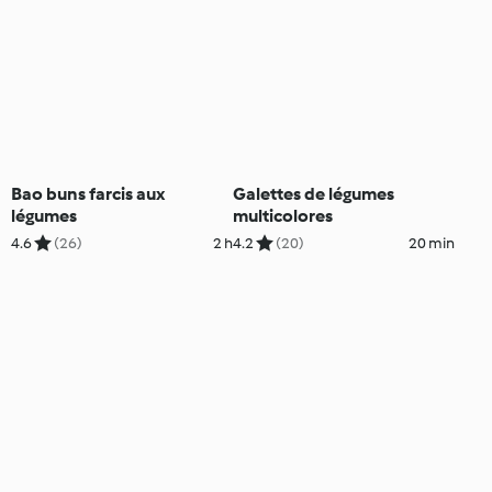
Bao buns farcis aux
Galettes de légumes
légumes
multicolores
4.6
(26)
2 h
4.2
(20)
20 min