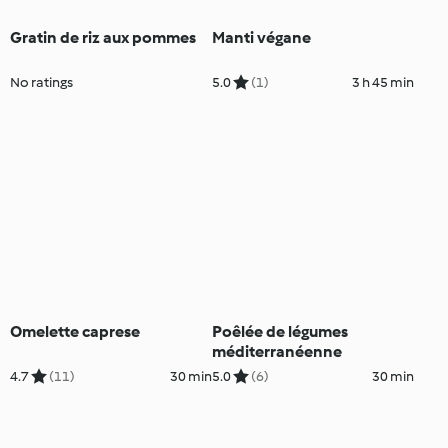
Gratin de riz aux pommes
Manti végane
No ratings
5.0
(1)
3 h 45 min
Omelette caprese
Poêlée de légumes
méditerranéenne
4.7
(11)
30 min
5.0
(6)
30 min