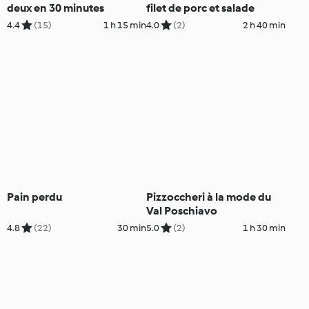
deux en 30 minutes
filet de porc et salade
4.4
(15)
1 h 15 min
4.0
(2)
2 h 40 min
Pain perdu
Pizzoccheri à la mode du
Val Poschiavo
4.8
(22)
30 min
5.0
(2)
1 h 30 min