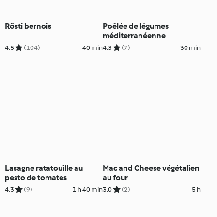
Rösti bernois
Poêlée de légumes
méditerranéenne
4.5
(104)
40 min
4.3
(7)
30 min
Lasagne ratatouille au
Mac and Cheese végétalien
pesto de tomates
au four
4.3
(9)
1 h 40 min
3.0
(2)
5 h