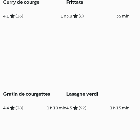
Curry de courge
Frittata
4.1
(16)
1 h
3.8
(6)
35 min
Gratin de courgettes
Lasagne verdi
4.4
(38)
1 h 10 min
4.5
(92)
1 h 15 min