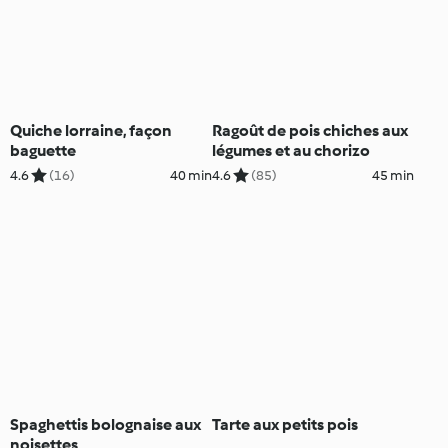
Quiche lorraine, façon
Ragoût de pois chiches aux
baguette
légumes et au chorizo
4.6
(16)
40 min
4.6
(85)
45 min
Spaghettis bolognaise aux
Tarte aux petits pois
noisettes