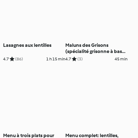
Lasagnes aux lentilles
Maluns des Grisons
(spécialité grisonne à base
de pommes de terre cuites)
4.7
(86)
1 h 15 min
4.7
(3)
45 min
Menu à trois plats pour
Menu complet: lentilles,