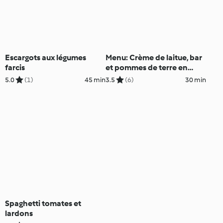
Escargots aux légumes
Menu: Crème de laitue, bar
farcis
et pommes de terre en
sauce au cresson
5.0
(1)
45 min
3.5
(6)
30 min
Spaghetti tomates et
lardons