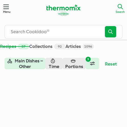
Search - Cookidoo® – the official Thermomix® recipe platfor
Menu
Search
Recipes
Collections
Articles
37
92
1096
3
Main Dishes –
Reset
Other
Time
Portions