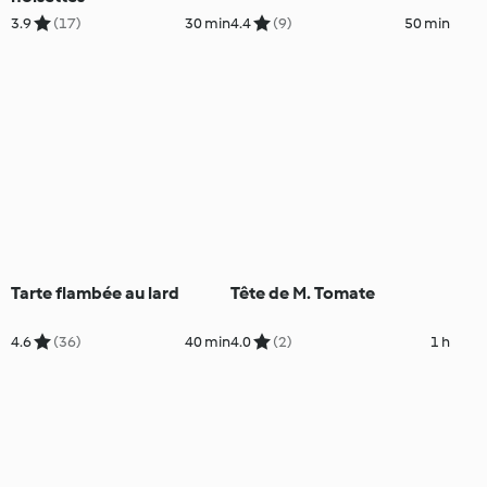
3.9
(17)
30 min
4.4
(9)
50 min
Tarte flambée au lard
Tête de M. Tomate
4.6
(36)
40 min
4.0
(2)
1 h