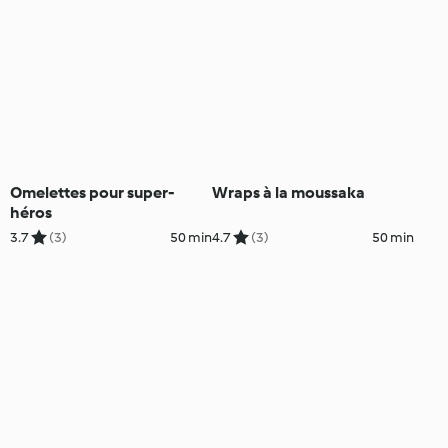
Omelettes pour super-
Wraps à la moussaka
héros
3.7
(3)
50 min
4.7
(3)
50 min