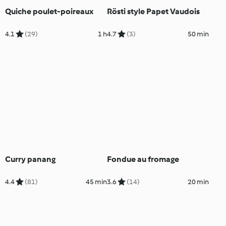
Quiche poulet-poireaux
Rösti style Papet Vaudois
4.1
(29)
1 h
4.7
(3)
50 min
Curry panang
Fondue au fromage
4.4
(81)
45 min
3.6
(14)
20 min