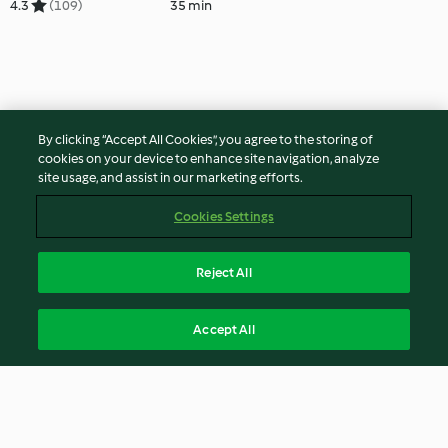
4.3
(109)
35 min
By clicking “Accept All Cookies”, you agree to the storing of
cookies on your device to enhance site navigation, analyze
site usage, and assist in our marketing efforts.
Cookies Settings
Reject All
Accept All
© Copyright 2026
Terms of Service